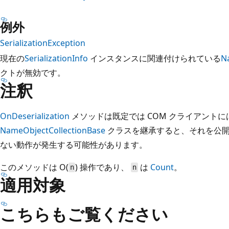
例外
SerializationException
現在の
SerializationInfo
インスタンスに関連付けられている
N
クトが無効です。
注釈
OnDeserialization
メソッドは既定では COM クライアント
NameObjectCollectionBase
クラスを継承すると、それを公開
ない動作が発生する可能性があります。
このメソッドは O(
) 操作であり、
は
Count
。
n
n
適用対象
こちらもご覧ください