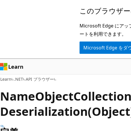
メ
ペ
このブラウザー
イ
ー
ン
ジ
Microsoft Ed
コ
内
ートを利用できます。
ン
ナ
Microsoft Edge
テ
ビ
ン
ゲ
ツ
ー
Learn
に
シ
Learn
.NET
API ブラウザー
ス
ョ
キ
ン
Name
Object
Collectio
ッ
に
Deserialization(Obj
プ
ス
キ
ッ