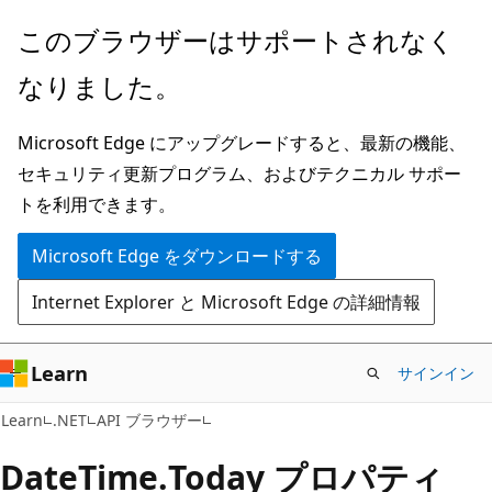
メ
ペ
このブラウザーはサポートされなく
イ
ー
なりました。
ン
ジ
コ
内
Microsoft Edge にアップグレードすると、最新の機能、
ン
ナ
セキュリティ更新プログラム、およびテクニカル サポー
テ
ビ
トを利用できます。
ン
ゲ
ツ
ー
Microsoft Edge をダウンロードする
に
シ
Internet Explorer と Microsoft Edge の詳細情報
ス
ョ
キ
ン
ッ
に
Learn
サインイン
プ
ス
C#
Learn
.NET
API ブラウザー
キ
ッ
Date
Time.
Today プロパティ