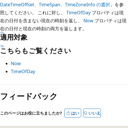
DateTimeOffset、TimeSpan、TimeZoneInfo の選択
」を参
照してください。 これに対し、
TimeOfDay
プロパティは現
在の日付を含まない現在の時刻を返し、
Now
プロパティは現
在の日付と現在の時刻の両方を返します。
適用対象
こちらもご覧ください
Now
TimeOfDay
読
み
フィードバック
取
り
このページはお役に立ちましたか?
はい
いいえ
モ
ー