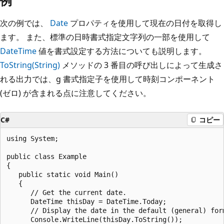
例
次の例では、
Date
プロパティを使用して現在の日付を取得し
ます。 また、標準の日時書式指定文字列の一部を使用して
DateTime
値を書式設定する方法についても説明します。
ToString(String)
メソッドの 3 番目の呼び出しによって生成さ
れる出力では、g 書式指定子を使用して時刻コンポーネント
(ゼロ) が含まれる点に注意してください。
C#
コピー
using System;

public class Example

{

   public static void Main()

   {

      // Get the current date.

      DateTime thisDay = DateTime.Today;

      // Display the date in the default (general) form
      Console.WriteLine(thisDay.ToString());
