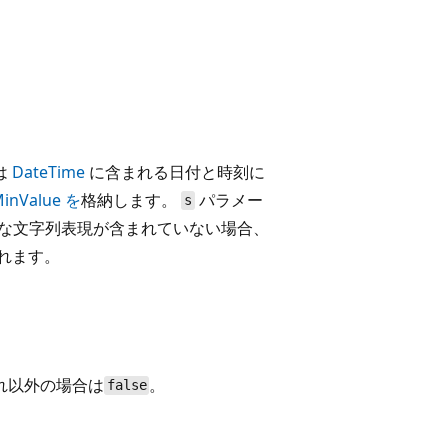
は
DateTime
に含まれる日付と時刻に
MinValue を
格納します。
パラメー
s
有効な文字列表現が含まれていない場合、
れます。
それ以外の場合は
。
false