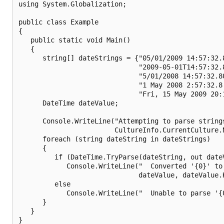
using System.Globalization;

public class Example

{

   public static void Main()

   {

      string[] dateStrings = {"05/01/2009 14:57:32.8
                              "2009-05-01T14:57:32.8
                              "5/01/2008 14:57:32.80
                              "1 May 2008 2:57:32.8 
                              "Fri, 15 May 2009 20:1
      DateTime dateValue;

      Console.WriteLine("Attempting to parse strings
                        CultureInfo.CurrentCulture.N
      foreach (string dateString in dateStrings)

      {

         if (DateTime.TryParse(dateString, out dateV
            Console.WriteLine("  Converted '{0}' to 
                              dateValue, dateValue.K
         else

            Console.WriteLine("  Unable to parse '{0
      }

   }

}
