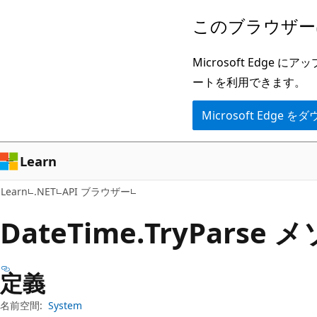
メ
ペ
このブラウザー
イ
ー
ン
ジ
Microsoft Ed
コ
内
ートを利用できます。
ン
ナ
Microsoft Edge
テ
ビ
ン
ゲ
ツ
ー
Learn
に
シ
Learn
.NET
API ブラウザー
ス
ョ
キ
ン
Date
Time.
Try
Parse 
ッ
に
プ
ス
定義
キ
ッ
名前空間:
System