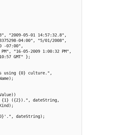
", "2009-05-01 14:57:32.8",

375298-04:00", "5/01/2008",

 -07:00",

PM", "16-05-2009 1:00:32 PM",

0:57 GMT" };

 using {0} culture.",

ame);

alue))

{1} ({2}).", dateString,

ind);

}'.", dateString);
