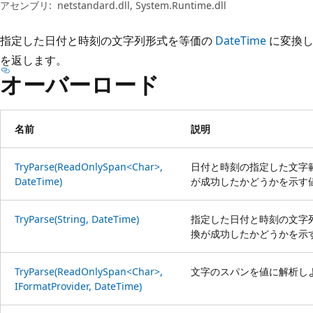
プ
アセンブリ:
netstandard.dll, System.Runtime.dll
指定した日付と時刻の文字列形式を等価の
DateTime
に変換し
を返します。
オーバーロード
名前
説明
TryParse(ReadOnlySpan<Char>,
日付と時刻の指定した文字
DateTime)
が成功したかどうかを示す
TryParse(String, DateTime)
指定した日付と時刻の文字
換が成功したかどうかを示
TryParse(ReadOnlySpan<Char>,
文字のスパンを値に解析し
IFormatProvider, DateTime)