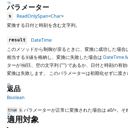
パラメーター
ReadOnlySpan
<
Char
>
s
変換する日付と時刻を含む文字列。
DateTime
result
このメソッドから制御が戻るときに、変換に成功した場合
相当する
値を格納し、変換に失敗した場合は
DateTime.
s
ターが
、空の文字列 ("") であるか、日付と時刻の
null
変換は失敗します。 このパラメーターは初期化せずに渡さ
返品
Boolean
パラメーターが正常に変換された場合は a0/>。
true
s
適用対象