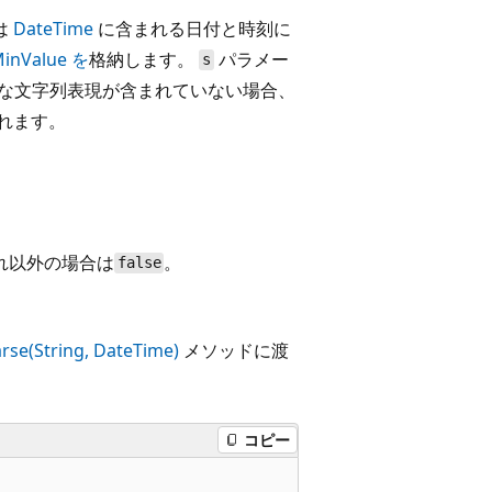
は
DateTime
に含まれる日付と時刻に
MinValue を
格納します。
パラメー
s
有効な文字列表現が含まれていない場合、
れます。
それ以外の場合は
。
false
rse(String, DateTime)
メソッドに渡
コピー