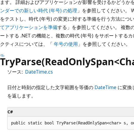
ます。 詳細およびアプリケーションが影響を受けるかどうか
ンダーでの新しい時代 (年号) の処理
」を参照してください。 W
をテストし、時代 (年号) の変更に対する準備を行う方法につ
てアプリケーションを準備
する」を参照してください。 複数の
ートする .NET の機能と、複数の時代 (年号) をサポートす
クティスについては、「
年号の使用
」を参照してください。
TryParse(ReadOnlySpan<Cha
ソース:
DateTime.cs
日付と時刻の指定した文字範囲を等価の
DateTime
に変換
を返します。
C#
public static bool TryParse(ReadOnlySpan<char> s, o