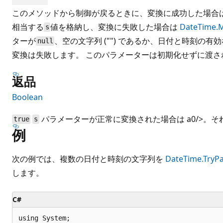
このメソッドから制御が戻るときに、変換に成功した場合
相当する
値を格納し、変換に失敗した場合は
DateTime.
s
ターが
、空の文字列 ("") であるか、日付と時刻の
null
変換は失敗します。 このパラメーターは初期化せずに渡さ
返品
Boolean
パラメーターが正常に変換された場合は a0/>。
true
s
例
次の例では、複数の日付と時刻の文字列を
DateTime.TryPa
します。
C#
using System;
