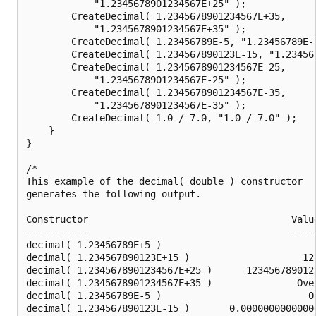
            "1.2345678901234567E+25" );

        CreateDecimal( 1.2345678901234567E+35,

            "1.2345678901234567E+35" );

        CreateDecimal( 1.23456789E-5, "1.23456789E-5
        CreateDecimal( 1.234567890123E-15, "1.234567
        CreateDecimal( 1.2345678901234567E-25,

            "1.2345678901234567E-25" );

        CreateDecimal( 1.2345678901234567E-35,

            "1.2345678901234567E-35" );

        CreateDecimal( 1.0 / 7.0, "1.0 / 7.0" );

    }

}

/*

This example of the decimal( double ) constructor

generates the following output.

Constructor                                    Value
-----------                                    -----
decimal( 1.23456789E+5 )                            
decimal( 1.234567890123E+15 )                    123
decimal( 1.2345678901234567E+25 )      1234567890123
decimal( 1.2345678901234567E+35 )               Over
decimal( 1.23456789E-5 )                          0.
decimal( 1.234567890123E-15 )       0.00000000000000