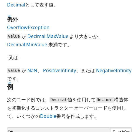
Decimal
として表す値。
例外
OverflowException
が
Decimal.MaxValue
より大きいか、
value
Decimal.MinValue
未満です。
-又は-
が
NaN
、
PositiveInfinity
、または
NegativeInfinity
value
です。
例
次のコード例では、
値を使用して
構造体
Decimal
Decimal
を初期化するコンストラクター オーバーロードを使用し
て、いくつかの
Double
番号を作成します。
C#
コピー