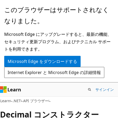
メ
ペ
このブラウザーはサポートされなく
イ
ー
なりました。
ン
ジ
コ
内
Microsoft Edge にアップグレードすると、最新の機能、
ン
ナ
セキュリティ更新プログラム、およびテクニカル サポー
テ
ビ
トを利用できます。
ン
ゲ
ツ
ー
Microsoft Edge をダウンロードする
に
シ
Internet Explorer と Microsoft Edge の詳細情報
ス
ョ
キ
ン
ッ
に
Learn
サインイン
プ
ス
C#
Learn
.NET
API ブラウザー
キ
ッ
Decimal コンストラクター