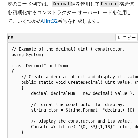
次のコード例では、
値を使用して
構造体
Decimal
Decimal
を初期化するコンストラクター オーバーロードを使用し
て、いくつかの
UInt32
番号を作成します。
C#
コピー
// Example of the decimal( uint ) constructor.

using System;

class DecimalCtorUIDemo

{

    // Create a decimal object and display its value
    public static void CreateDecimal( uint value, st
    {

        decimal decimalNum = new decimal( value );

        // Format the constructor for display.

        string ctor = String.Format( "decimal( {0} )
        // Display the constructor and its value.

        Console.WriteLine( "{0,-33}{1,16}", ctor, de
    }
