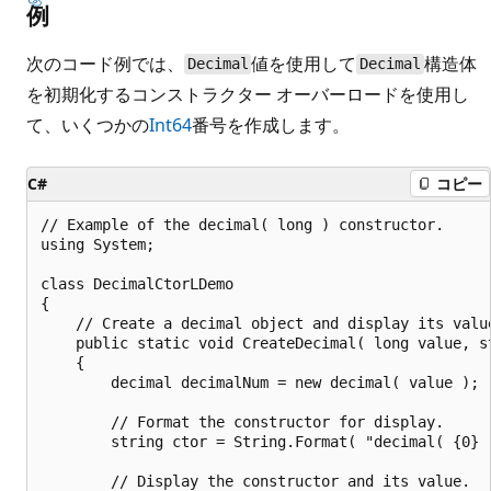
例
次のコード例では、
値を使用して
構造体
Decimal
Decimal
を初期化するコンストラクター オーバーロードを使用し
て、いくつかの
Int64
番号を作成します。
C#
コピー
// Example of the decimal( long ) constructor.

using System;

class DecimalCtorLDemo

{

    // Create a decimal object and display its value
    public static void CreateDecimal( long value, st
    {

        decimal decimalNum = new decimal( value );

        // Format the constructor for display.

        string ctor = String.Format( "decimal( {0} )
        // Display the constructor and its value.
