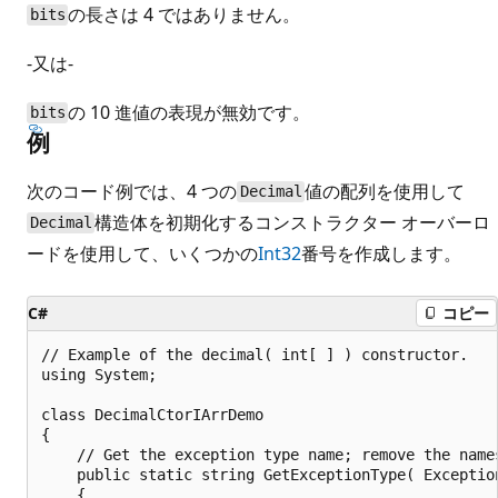
の長さは 4 ではありません。
bits
-又は-
の 10 進値の表現が無効です。
bits
例
次のコード例では、4 つの
値の配列を使用して
Decimal
構造体を初期化するコンストラクター オーバーロ
Decimal
ードを使用して、いくつかの
Int32
番号を作成します。
C#
コピー
// Example of the decimal( int[ ] ) constructor.

using System;

class DecimalCtorIArrDemo

{

    // Get the exception type name; remove the names
    public static string GetExceptionType( Exception
    {
