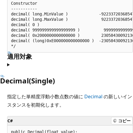
Constructor                                         
-----------                                         
decimal( long.MinValue )             -92233720368547
decimal( long.MaxValue )              92233720368547
decimal( 0 )                                        
decimal( 999999999999999999 )          9999999999999
decimal( 0x2000000000000000 )         23058430092136
decimal( (long)0xE000000000000000 )  -23058430092136
適用対象
Decimal(Single)
指定した単精度浮動小数点数の値に
Decimal
の新しいイン
スタンスを初期化します。
C#
コピー
public Decimal(float value);