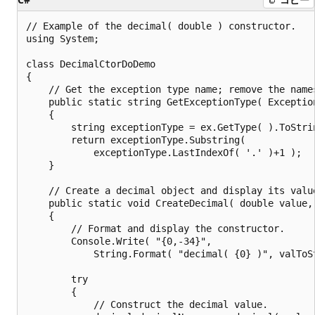
// Example of the decimal( double ) constructor.

using System;

class DecimalCtorDoDemo

{

    // Get the exception type name; remove the names
    public static string GetExceptionType( Exception
    {

        string exceptionType = ex.GetType( ).ToStrin
        return exceptionType.Substring(

            exceptionType.LastIndexOf( '.' )+1 );

    }

    // Create a decimal object and display its value
    public static void CreateDecimal( double value, 
    {

        // Format and display the constructor.

        Console.Write( "{0,-34}",

            String.Format( "decimal( {0} )", valToSt
        try

        {

            // Construct the decimal value.
