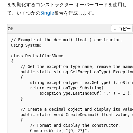
を初期化するコンストラクター オーバーロードを使用し
て、いくつかの
Single
番号を作成します。
C#
コピー
// Example of the decimal( float ) constructor.

using System;

class DecimalCtorSDemo

{

    // Get the exception type name; remove the names
    public static string GetExceptionType( Exception
    {

        string exceptionType = ex.GetType( ).ToStrin
        return exceptionType.Substring(

            exceptionType.LastIndexOf( '.' ) + 1 );

    }

    // Create a decimal object and display its value
    public static void CreateDecimal( float value, s
    {

        // Format and display the constructor.

        Console.Write( "{0,-27}",
