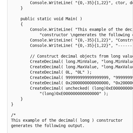
        Console.WriteLine( "{0,-35}{1,22}", ctor, de
    }

    public static void Main( )

    {

        Console.WriteLine( "This example of the deci
            "constructor \ngenerates the following o
        Console.WriteLine( "{0,-35}{1,22}", "Constru
        Console.WriteLine( "{0,-35}{1,22}", "-------
        // Construct decimal objects from long value
        CreateDecimal( long.MinValue, "long.MinValue
        CreateDecimal( long.MaxValue, "long.MaxValue
        CreateDecimal( 0L, "0L" );

        CreateDecimal( 999999999999999999, "99999999
        CreateDecimal( 0x2000000000000000, "0x200000
        CreateDecimal( unchecked( (long)0xE000000000
            "(long)0xE000000000000000" );

    }

}

/*

This example of the decimal( long ) constructor

generates the following output.
