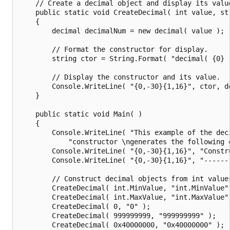
    // Create a decimal object and display its value
    public static void CreateDecimal( int value, str
    {

        decimal decimalNum = new decimal( value );

        // Format the constructor for display.

        string ctor = String.Format( "decimal( {0} )
        // Display the constructor and its value.

        Console.WriteLine( "{0,-30}{1,16}", ctor, de
    }

    public static void Main( )

    {

        Console.WriteLine( "This example of the deci
            "constructor \ngenerates the following o
        Console.WriteLine( "{0,-30}{1,16}", "Constru
        Console.WriteLine( "{0,-30}{1,16}", "-------
        // Construct decimal objects from int values
        CreateDecimal( int.MinValue, "int.MinValue" 
        CreateDecimal( int.MaxValue, "int.MaxValue" 
        CreateDecimal( 0, "0" );

        CreateDecimal( 999999999, "999999999" );

        CreateDecimal( 0x40000000, "0x40000000" );
