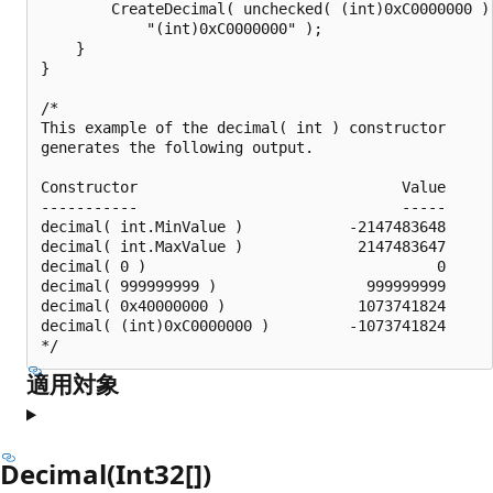
        CreateDecimal( unchecked( (int)0xC0000000 ),
            "(int)0xC0000000" );

    }

}

/*

This example of the decimal( int ) constructor

generates the following output.

Constructor                              Value

-----------                              -----

decimal( int.MinValue )            -2147483648

decimal( int.MaxValue )             2147483647

decimal( 0 )                                 0

decimal( 999999999 )                 999999999

decimal( 0x40000000 )               1073741824

decimal( (int)0xC0000000 )         -1073741824

適用対象
Decimal(Int32[])