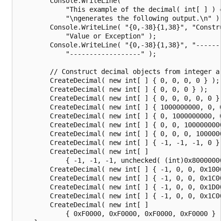
        Console.WriteLine(

            "This example of the decimal( int[ ] ) c
            "\ngenerates the following output.\n" );
        Console.WriteLine( "{0,-38}{1,38}", "Constru
            "Value or Exception" );

        Console.WriteLine( "{0,-38}{1,38}", "-------
            "------------------" );

        // Construct decimal objects from integer ar
        CreateDecimal( new int[ ] { 0, 0, 0, 0 } );

        CreateDecimal( new int[ ] { 0, 0, 0 } );

        CreateDecimal( new int[ ] { 0, 0, 0, 0, 0 } 
        CreateDecimal( new int[ ] { 1000000000, 0, 0
        CreateDecimal( new int[ ] { 0, 1000000000, 0
        CreateDecimal( new int[ ] { 0, 0, 1000000000
        CreateDecimal( new int[ ] { 0, 0, 0, 1000000
        CreateDecimal( new int[ ] { -1, -1, -1, 0 } 
        CreateDecimal( new int[ ]

            { -1, -1, -1, unchecked( (int)0x80000000
        CreateDecimal( new int[ ] { -1, 0, 0, 0x1000
        CreateDecimal( new int[ ] { -1, 0, 0, 0x1C00
        CreateDecimal( new int[ ] { -1, 0, 0, 0x1D00
        CreateDecimal( new int[ ] { -1, 0, 0, 0x1C00
        CreateDecimal( new int[ ]

            { 0xF0000, 0xF0000, 0xF0000, 0xF0000 } )