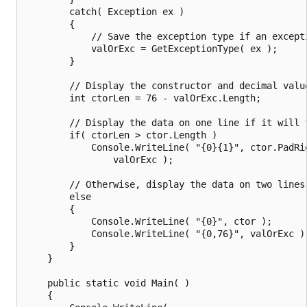
        catch( Exception ex )

        {

            // Save the exception type if an excepti
            valOrExc = GetExceptionType( ex );

        }

        // Display the constructor and decimal value
        int ctorLen = 76 - valOrExc.Length;

        // Display the data on one line if it will f
        if( ctorLen > ctor.Length )

            Console.WriteLine( "{0}{1}", ctor.PadRig
                valOrExc );

        // Otherwise, display the data on two lines.
        else

        {

            Console.WriteLine( "{0}", ctor );

            Console.WriteLine( "{0,76}", valOrExc );
        }

    }

    public static void Main( )

    {
