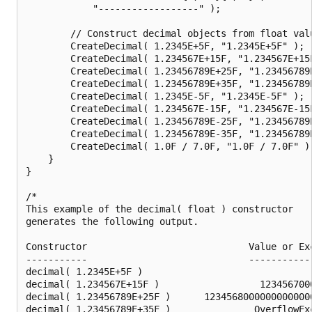
            "------------------" );

        // Construct decimal objects from float valu
        CreateDecimal( 1.2345E+5F, "1.2345E+5F" );

        CreateDecimal( 1.234567E+15F, "1.234567E+15F
        CreateDecimal( 1.23456789E+25F, "1.23456789E
        CreateDecimal( 1.23456789E+35F, "1.23456789E
        CreateDecimal( 1.2345E-5F, "1.2345E-5F" );

        CreateDecimal( 1.234567E-15F, "1.234567E-15F
        CreateDecimal( 1.23456789E-25F, "1.23456789E
        CreateDecimal( 1.23456789E-35F, "1.23456789E
        CreateDecimal( 1.0F / 7.0F, "1.0F / 7.0F" );
    }

}

/*

This example of the decimal( float ) constructor

generates the following output.

Constructor                             Value or Exc
-----------                             ------------
decimal( 1.2345E+5F )                               
decimal( 1.234567E+15F )                  1234567000
decimal( 1.23456789E+25F )      12345680000000000000
decimal( 1.23456789E+35F )               OverflowExc