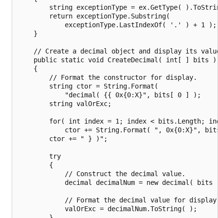
        string exceptionType = ex.GetType( ).ToStrin
        return exceptionType.Substring(

            exceptionType.LastIndexOf( '.' ) + 1 );

    }

    // Create a decimal object and display its value
    public static void CreateDecimal( int[ ] bits )

    {

        // Format the constructor for display.

        string ctor = String.Format(

            "decimal( {{ 0x{0:X}", bits[ 0 ] );

        string valOrExc;

        for( int index = 1; index < bits.Length; ind
            ctor += String.Format( ", 0x{0:X}", bits
        ctor += " } )";

        try

        {

            // Construct the decimal value.

            decimal decimalNum = new decimal( bits )
            // Format the decimal value for display.
            valOrExc = decimalNum.ToString( );

        }
