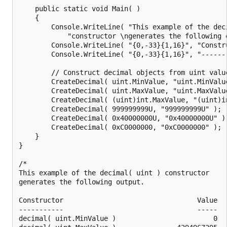
    public static void Main( )

    {

        Console.WriteLine( "This example of the deci
            "constructor \ngenerates the following o
        Console.WriteLine( "{0,-33}{1,16}", "Constru
        Console.WriteLine( "{0,-33}{1,16}", "-------
        // Construct decimal objects from uint value
        CreateDecimal( uint.MinValue, "uint.MinValue
        CreateDecimal( uint.MaxValue, "uint.MaxValue
        CreateDecimal( (uint)int.MaxValue, "(uint)in
        CreateDecimal( 999999999U, "999999999U" );

        CreateDecimal( 0x40000000U, "0x40000000U" );
        CreateDecimal( 0xC0000000, "0xC0000000" );

    }

}

/*

This example of the decimal( uint ) constructor

generates the following output.

Constructor                                 Value

-----------                                 -----

decimal( uint.MinValue )                        0
