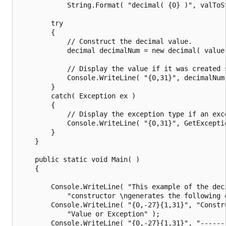
            String.Format( "decimal( {0} )", valToSt
        try

        {

            // Construct the decimal value.

            decimal decimalNum = new decimal( value 
            // Display the value if it was created s
            Console.WriteLine( "{0,31}", decimalNum 
        }

        catch( Exception ex )

        {

            // Display the exception type if an exce
            Console.WriteLine( "{0,31}", GetExceptio
        }

    }

    public static void Main( )

    {

        Console.WriteLine( "This example of the deci
            "constructor \ngenerates the following o
        Console.WriteLine( "{0,-27}{1,31}", "Constru
            "Value or Exception" );

        Console.WriteLine( "{0,-27}{1,31}", "-------