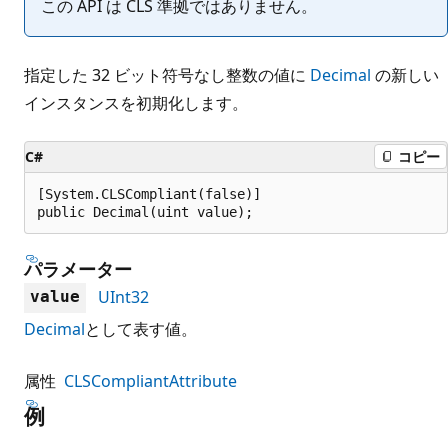
この API は CLS 準拠ではありません。
指定した 32 ビット符号なし整数の値に
Decimal
の新しい
インスタンスを初期化します。
C#
コピー
[System.CLSCompliant(false)]

public Decimal(uint value);
パラメーター
UInt32
value
Decimal
として表す値。
属性
CLSCompliantAttribute
例