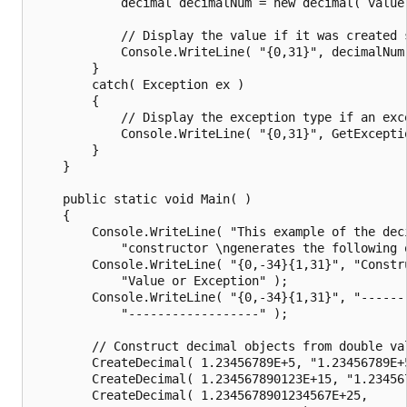
            decimal decimalNum = new decimal( value 
            // Display the value if it was created s
            Console.WriteLine( "{0,31}", decimalNum 
        }

        catch( Exception ex )

        {

            // Display the exception type if an exce
            Console.WriteLine( "{0,31}", GetExceptio
        }

    }

    public static void Main( )

    {

        Console.WriteLine( "This example of the deci
            "constructor \ngenerates the following o
        Console.WriteLine( "{0,-34}{1,31}", "Constru
            "Value or Exception" );

        Console.WriteLine( "{0,-34}{1,31}", "-------
            "------------------" );

        // Construct decimal objects from double val
        CreateDecimal( 1.23456789E+5, "1.23456789E+5
        CreateDecimal( 1.234567890123E+15, "1.234567
        CreateDecimal( 1.2345678901234567E+25,
