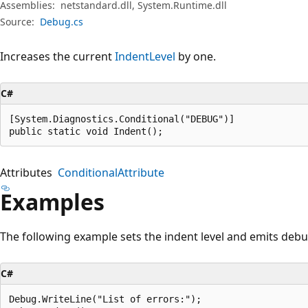
プ
Assemblies:
netstandard.dll, System.Runtime.dll
Source:
Debug.cs
Increases the current
IndentLevel
by one.
C#
[System.Diagnostics.Conditional("DEBUG")]

public static void Indent();
Attributes
ConditionalAttribute
Examples
The following example sets the indent level and emits de
C#
Debug.WriteLine("List of errors:");
