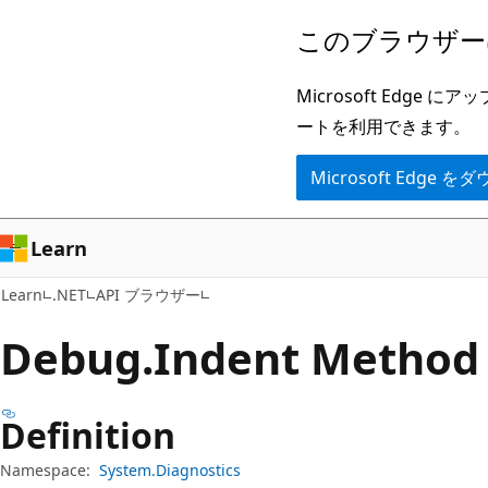
メ
ペ
このブラウザー
イ
ー
ン
ジ
Microsoft Ed
コ
内
ートを利用できます。
ン
ナ
Microsoft Edge
テ
ビ
ン
ゲ
ツ
ー
Learn
に
シ
Learn
.NET
API ブラウザー
ス
ョ
キ
ン
Debug.
Indent Method
ッ
に
プ
ス
Definition
キ
ッ
Namespace:
System.Diagnostics