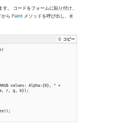
います。 コードをフォームに貼り付け、
ドから
Paint
メソッドを呼び出し、
e
コピー
)

RGB values: Alpha:{0}, " +

, r, g, b});

e));
