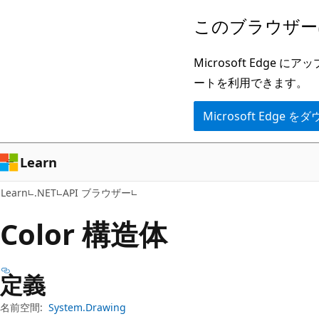
メ
ペ
このブラウザー
イ
ー
ン
ジ
Microsoft Ed
コ
内
ートを利用できます。
ン
ナ
Microsoft Edge
テ
ビ
ン
ゲ
ツ
ー
Learn
に
シ
Learn
.NET
API ブラウザー
ス
ョ
キ
ン
Color 構造体
ッ
に
プ
ス
定義
キ
ッ
名前空間:
System.Drawing