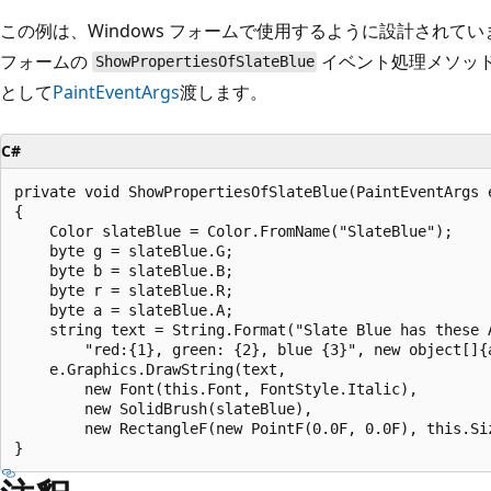
この例は、Windows フォームで使用するように設計されて
フォームの
イベント処理メソッ
ShowPropertiesOfSlateBlue
として
PaintEventArgs
渡します。
C#
private void ShowPropertiesOfSlateBlue(PaintEventArgs e
{

    Color slateBlue = Color.FromName("SlateBlue");

    byte g = slateBlue.G;

    byte b = slateBlue.B;

    byte r = slateBlue.R;

    byte a = slateBlue.A;

    string text = String.Format("Slate Blue has these A
        "red:{1}, green: {2}, blue {3}", new object[]{a
    e.Graphics.DrawString(text, 

        new Font(this.Font, FontStyle.Italic), 

        new SolidBrush(slateBlue), 

        new RectangleF(new PointF(0.0F, 0.0F), this.Siz