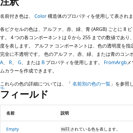
注釈
名前付き色は、
Color
構造体のプロパティを使用して表され
各ピクセルの色は、アルファ、赤、緑、青 (ARGB) ごとに 8 
す。 4 つの各コンポーネントは 0 から 255 までの数値であり
度を表します。 アルファ コンポーネントは、色の透明度を指定し
完全に不透明です。 色のアルファ、赤、緑、または青のコン
A
、
R
、
G
、または
B
プロパティを使用します。
FromArgb
メ
ムカラーを作成できます。
これらの色の詳細については、「
名前別の色の一覧
」を参照
フィールド
名前
説明
Empty
されている色を表します。
null