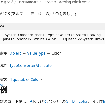
プ
アセンブリ:
netstandard.dll, System.Drawing.Primitives.dll
ARGB (アルファ、赤、緑、青) の色を表します。
C#
[System.ComponentModel.TypeConverter("System.Drawing.C
public readonly struct Color : IEquatable<System.Drawi
継承
Object
ValueType
Color
属性
TypeConverterAttribute
実装
IEquatable
<
Color
>
例
次のコード例は、
A
および
R
メンバーの
G
、
B
、
Color
、および
I