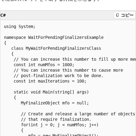
C#
コピー
using System;

namespace WaitForPendingFinalizersExample

{

   class MyWaitForPendingFinalizersClass

   {

    // You can increase this number to fill up more mem
    const int numMfos = 1000;

    // You can increase this number to cause more

    // post-finalization work to be done.

    const int maxIterations = 100;

    static void Main(string[] args)

    {

       MyFinalizeObject mfo = null;

       // Create and release a large number of objects

       // that require finalization.

       for(int j = 0; j < numMfos; j++)

       {

          mfo = new MyFinalizeObject();
