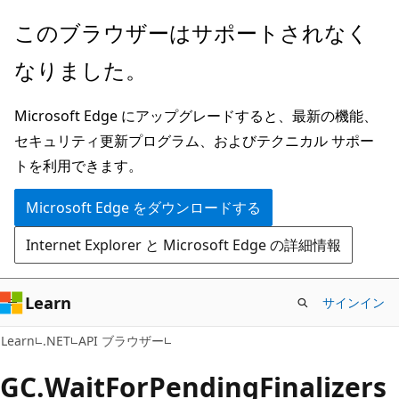
メ
ペ
このブラウザーはサポートされなく
イ
ー
なりました。
ン
ジ
コ
内
Microsoft Edge にアップグレードすると、最新の機能、
ン
ナ
セキュリティ更新プログラム、およびテクニカル サポー
テ
ビ
トを利用できます。
ン
ゲ
ツ
ー
Microsoft Edge をダウンロードする
に
シ
Internet Explorer と Microsoft Edge の詳細情報
ス
ョ
キ
ン
ッ
に
Learn
サインイン
プ
ス
C#
Learn
.NET
API ブラウザー
キ
ッ
GC.
Wait
For
Pending
Finalizers