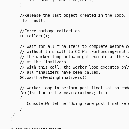
       }

       //Release the last object created in the loop.

       mfo = null;

       //Force garbage collection.

       GC.Collect();

       // Wait for all finalizers to complete before co
       // Without this call to GC.WaitForPendingFinaliz
       // the worker loop below might execute at the sa
       // as the finalizers.

       // With this call, the worker loop executes only
       // all finalizers have been called.

       GC.WaitForPendingFinalizers();

       // Worker loop to perform post-finalization code
       for(int i = 0; i < maxIterations; i++)

       {

          Console.WriteLine("Doing some post-finalize w
       }

    }

   }
