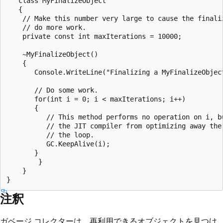
   class MyFinalizeObject

   {

    // Make this number very large to cause the finaliz
    // do more work.

    private const int maxIterations = 10000;

    ~MyFinalizeObject()

    {

       Console.WriteLine("Finalizing a MyFinalizeObject
       // Do some work.

       for(int i = 0; i < maxIterations; i++)

       {

          // This method performs no operation on i, bu
          // the JIT compiler from optimizing away the 
          // the loop.

          GC.KeepAlive(i);

       }

        }

    }

注釈
ガベージ コレクターは、再利用できるオブジェクトを見つけ