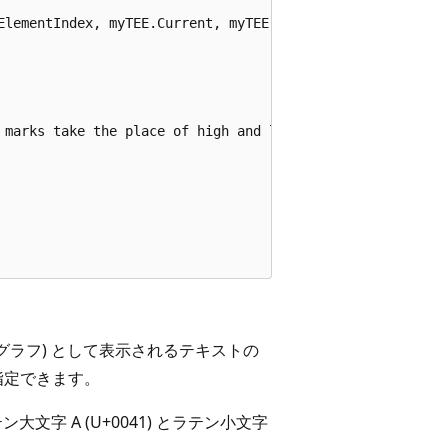
ElementIndex, myTEE.Current, myTEE.GetTextElement() );

 marks take the place of high and low surrogates.

まりグラフ) として表示されるテキストの
指定できます。
字 A (U+0041) とラテン小文字