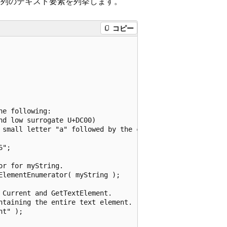
列のテキスト要素を列挙します。
コピー
e following:

d low surrogate U+DC00)

 small letter "a" followed by the combining grave accent)
";

r for myString.

lementEnumerator( myString );

Current and GetTextElement.

taining the entire text element.

t" );
