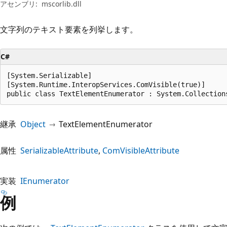
プ
アセンブリ:
mscorlib.dll
文字列のテキスト要素を列挙します。
C#
[System.Serializable]

[System.Runtime.InteropServices.ComVisible(true)]

public class TextElementEnumerator : System.Collection
継承
Object
TextElementEnumerator
属性
SerializableAttribute
ComVisibleAttribute
実装
IEnumerator
例