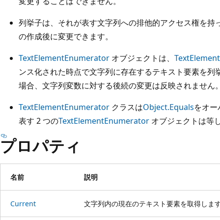
変更することはできません。
列挙子は、それが表す文字列への排他的アクセス権を持っ
の作成後に変更できます。
TextElementEnumerator
オブジェクトは、
TextElemen
ンス化された時点で文字列に存在するテキスト要素を列挙
場合、文字列変数に対する後続の変更は反映されません
TextElementEnumerator
クラスは
Object.Equals
をオー
表す 2 つの
TextElementEnumerator
オブジェクトは等
プロパティ
名前
説明
Current
文字列内の現在のテキスト要素を取得しま