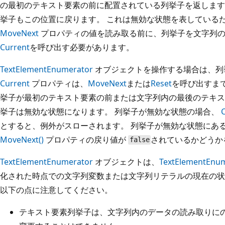
の最初のテキスト要素の前に配置されている列挙子を返しま
挙子もこの位置に戻ります。 これは無効な状態を表している
MoveNext
プロパティの値を読み取る前に、列挙子を文字列の
Current
を呼び出す必要があります。
TextElementEnumerator
オブジェクトを操作する場合は、列
Current
プロパティは、
MoveNext
または
Reset
を呼び出すま
挙子が最初のテキスト要素の前または文字列内の最後のテキス
挙子は無効な状態になります。 列挙子が無効な状態の場合、
とすると、例外がスローされます。 列挙子が無効な状態にあ
MoveNext()
プロパティの戻り値が
されているかどうか
false
TextElementEnumerator
オブジェクトは、
TextElementEnu
化された時点での文字列変数または文字列リテラルの現在の状
以下の点に注意してください。
テキスト要素列挙子は、文字列内のデータの読み取りにの