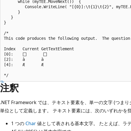
      while (myTEE.MoveNext())  {

         Console.WriteLine( "[{0}]:\t{1}\t{2}", myTEE.
      }

   }

}

/*

This code produces the following output.  The question
Index   Current GetTextElement

[0]:    𐀀       𐀀

[2]:    à       à

[4]:    Æ       Æ

注釈
.NET Framework では、テキスト要素を、単一の文字 (つ
単位として定義します。 テキスト要素には、次のいずれかを
1 つの
Char
値として表される基本文字。 たとえば、ラテン大文