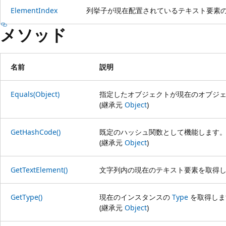
ElementIndex
列挙子が現在配置されているテキスト要素
メソッド
名前
説明
Equals(Object)
指定したオブジェクトが現在のオブジ
(継承元
Object
)
GetHashCode()
既定のハッシュ関数として機能します
(継承元
Object
)
GetTextElement()
文字列内の現在のテキスト要素を取得
GetType()
現在のインスタンスの
Type
を取得しま
(継承元
Object
)