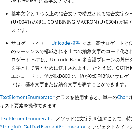
AE (U+00E6) は基本文字です。
基本文字と 1 つ以上の結合文字で構成される結合文字シ
(U+0041) の後に COMBINING MACRON (U+03
スです。
サロゲート ペア。
Unicode 標準
では、高サロゲートと低
のシーケンスで構成される 1 つの抽象文字のコード化さ
ロゲート ペアは、Unicode Basic 多言語プレーンの外部
文字として表すために使用されます。 たとえば、GOTHIC LETTER
エンコードで、値が0xD800で、値が0xDF43低いサロ
アは、基本文字または結合文字を表すことができます。
TextElementEnumerator
クラスを使用すると、単一の
Char
キスト要素を操作できます。
TextElementEnumerator
メソッドに文字列を渡すことで、特
StringInfo.GetTextElementEnumerator
オブジェクトをイン