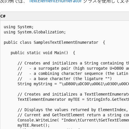
次の例では、
TextElementEnumerator
クラスを使用して文字
C#
using System;

using System.Globalization;

public class SamplesTextElementEnumerator  {

   public static void Main()  {

      // Creates and initializes a String containing th
      //   - a surrogate pair (high surrogate U+D800 an
      //   - a combining character sequence (the Latin
      //   - a base character (the ligature "")

      String myString = "\uD800\uDC00\u0061\u0300\u00C6
      // Creates and initializes a TextElementEnumerato
      TextElementEnumerator myTEE = StringInfo.GetTextE
      // Displays the values returned by ElementIndex, 
      // Current and GetTextElement return a string con
      Console.WriteLine( "Index\tCurrent\tGetTextElemen
      myTEE.Reset();
