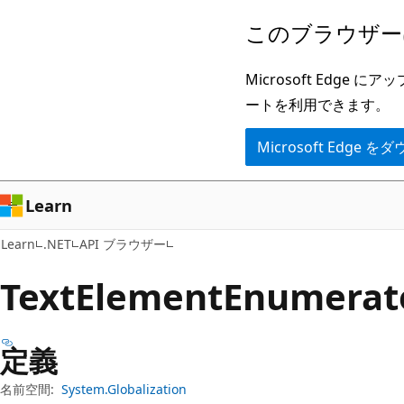
メ
ペ
このブラウザー
イ
ー
ン
ジ
Microsoft Ed
コ
内
ートを利用できます。
ン
ナ
Microsoft Edge
テ
ビ
ン
ゲ
ツ
ー
Learn
に
シ
Learn
.NET
API ブラウザー
ス
ョ
キ
ン
Text
Element
Enumera
ッ
に
プ
ス
定義
キ
ッ
名前空間:
System.Globalization