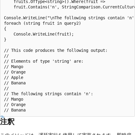
    fruits.OfType<string>().Where(fruit =>

    fruit.Contains('n', StringComparison.CurrentCulture
Console.WriteLine("\nThe following strings contain 'n':
foreach (string fruit in query2)

{

    Console.WriteLine(fruit);

}

// This code produces the following output:

//

// Elements of type 'string' are:

// Mango

// Orange

// Apple

// Banana

//

// The following strings contain 'n':

// Mango

// Orange

注釈
このメソッドは、遅延実行を使用して実装されます。 即時戻