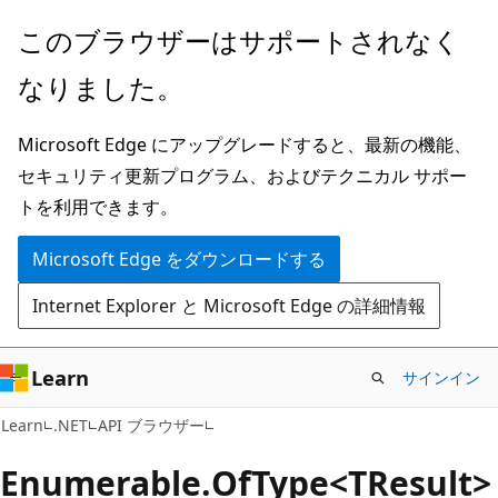
メ
ペ
このブラウザーはサポートされなく
イ
ー
なりました。
ン
ジ
コ
内
Microsoft Edge にアップグレードすると、最新の機能、
ン
ナ
セキュリティ更新プログラム、およびテクニカル サポー
テ
ビ
トを利用できます。
ン
ゲ
ツ
ー
Microsoft Edge をダウンロードする
に
シ
Internet Explorer と Microsoft Edge の詳細情報
ス
ョ
キ
ン
ッ
に
Learn
サインイン
プ
ス
C#
Learn
.NET
API ブラウザー
キ
ッ
Enumerable.
Of
Type<TResult>