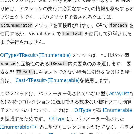
り値は、アクションの実行に必要なすべての情報を格納するオ
ブジェクトです。 このメソッドで表されるクエリは、
メソッドを直接呼び出すか、C# で
を
GetEnumerator
foreach
使用するか、Visual Basic で
を使用して列挙される
For Each
まで実行されません。
OfType<TResult>(IEnumerable)
メソッドは、null 以外で型
と互換性のある
内の要素のみを返します。 要
source
TResult
素を型
にキャストできない場合に例外を受け取る場
TResult
合は、
Cast<TResult>(IEnumerable)
を使用します。
このメソッドは、パラメーター化されていない型 (
ArrayList
な
ど) を持つコレクションに適用できる数少ない標準クエリ演算
子メソッドの 1 つです。 これは、
OfType
が型
IEnumerable
を拡張するためです。
OfType
は、パラメーター化された
IEnumerable<T>
型に基づくコレクションだけでなく、パラメ