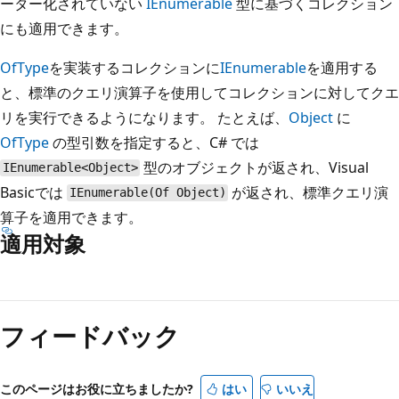
ーター化されていない
IEnumerable
型に基づくコレクション
にも適用できます。
OfType
を実装するコレクションに
IEnumerable
を適用する
と、標準のクエリ演算子を使用してコレクションに対してクエ
リを実行できるようになります。 たとえば、
Object
に
OfType
の型引数を指定すると、C# では
型のオブジェクトが返され、Visual
IEnumerable<Object>
Basicでは
が返され、標準クエリ演
IEnumerable(Of Object)
算子を適用できます。
適用対象
読
み
フィードバック
取
り
モ
このページはお役に立ちましたか?
はい
いいえ