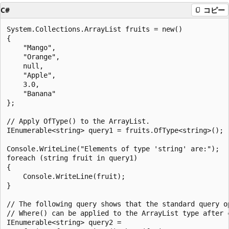
C#
コピー
System.Collections.ArrayList fruits = new()

{

    "Mango",

    "Orange",

    null,

    "Apple",

    3.0,

    "Banana"

};

// Apply OfType() to the ArrayList.

IEnumerable<string> query1 = fruits.OfType<string>();

Console.WriteLine("Elements of type 'string' are:");

foreach (string fruit in query1)

{

    Console.WriteLine(fruit);

}

// The following query shows that the standard query op
// Where() can be applied to the ArrayList type after c
IEnumerable<string> query2 =
