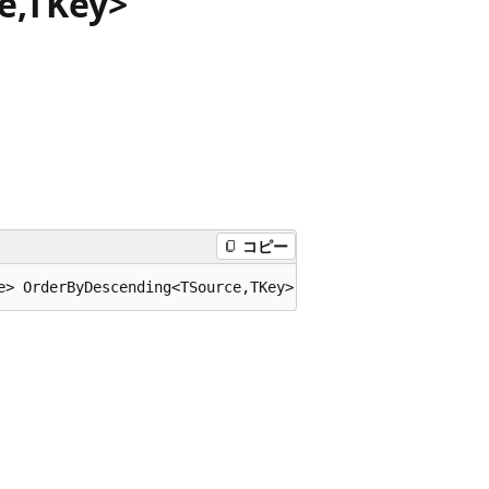
e,TKey>
コピー
e> OrderByDescending<TSource,TKey>(this System.Collectio