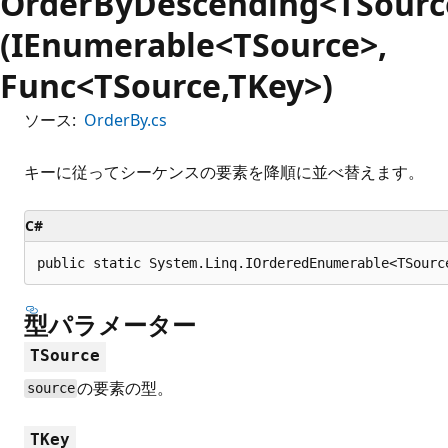
OrderByDescending<TSourc
(IEnumerable<TSource>,
Func<TSource,TKey>)
ソース:
OrderBy.cs
キーに従ってシーケンスの要素を降順に並べ替えます。
C#
public static System.Linq.IOrderedEnumerable<TSourc
型パラメーター
TSource
の要素の型。
source
TKey