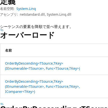
定義
プ
名前空間:
System.Linq
アセンブリ:
netstandard.dll, System.Linq.dll
シーケンスの要素を降順で並べ替えます。
オーバーロード
名前
OrderByDescending<TSource,TKey>
(IEnumerable<TSource>, Func<TSource,TKey>)
OrderByDescending<TSource,TKey>
(IEnumerable<TSource>, Func<TSource,TKey>,
IComparer<TKey>)