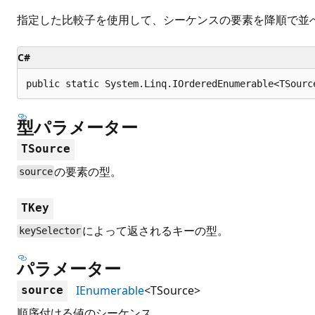
指定した比較子を使用して、シーケンスの要素を降順で並
C#
public static System.Linq.IOrderedEnumerable<TSourc
型パラメーター
TSource
の要素の型。
source
TKey
によって返されるキーの型。
keySelector
パラメーター
IEnumerable
<TSource>
source
順序付ける値のシーケンス。