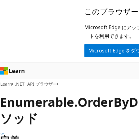
メ
ペ
このブラウザー
イ
ー
ン
ジ
Microsoft Ed
コ
内
ートを利用できます。
ン
ナ
Microsoft Edge
テ
ビ
ン
ゲ
ツ
ー
Learn
に
シ
Learn
.NET
API ブラウザー
ス
ョ
キ
ン
Enumerable.
Order
ByD
ッ
に
ソッド
プ
ス
キ
ッ