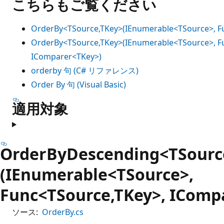
こちらもご覧ください
OrderBy<TSource,TKey>(IEnumerable<TSource>, F
OrderBy<TSource,TKey>(IEnumerable<TSource>, F
IComparer<TKey>)
orderby 句 (C# リファレンス)
Order By 句 (Visual Basic)
適用対象
OrderByDescending<TSourc
(IEnumerable<TSource>,
Func<TSource,TKey>, IComp
ソース:
OrderBy.cs