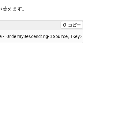
べ替えます。
コピー
e> OrderByDescending<TSource,TKey>(this System.Collectio