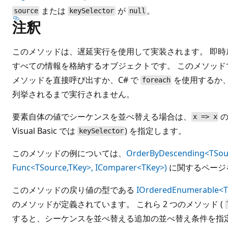
または
が
。
source
keySelector
null
注釈
このメソッドは、遅延実行を使用して実装されます。 即
すべての情報を格納するオブジェクトです。 このメソッド
メソッドを直接呼び出すか、C# で
を使用するか、Vis
foreach
列挙されるまで実行されません。
要素自体の値でシーケンスを並べ替える場合は、
の
x => x
Visual Basic では
) を指定します。
keySelector
このメソッドの例については、
OrderByDescending<TSour
Func<TSource,TKey>, IComparer<TKey>)
に関するページ
このメソッドの戻り値の型である
IOrderedEnumerable<T
のメソッドが定義されています。 これら 2 つのメソッド (
すると、シーケンスを並べ替える追加の並べ替え条件を指