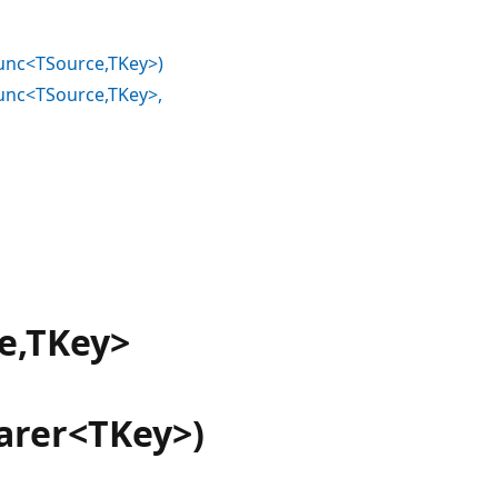
unc<TSource,TKey>)
unc<TSource,TKey>,
e,TKey>
arer<TKey>)