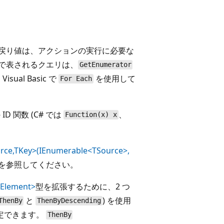
時戻り値は、アクションの実行に必要な
で表されるクエリは、
GetEnumerator
ual Basic で
を使用して
For Each
 ID 関数 (C# では
、
Function(x) x
ce,TKey>(IEnumerable<TSource>,
を参照してください。
Element>
型を拡張するために、2 つ
と
) を使用
ThenBy
ThenByDescending
定できます。
ThenBy