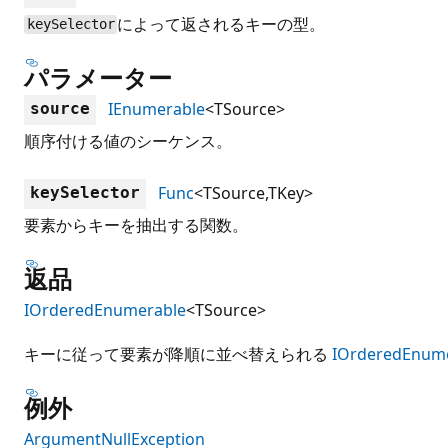
によって返されるキーの型。
keySelector
パラメーター
IEnumerable
<TSource>
source
順序付ける値のシーケンス。
Func
<TSource,TKey>
keySelector
要素からキーを抽出する関数。
返品
IOrderedEnumerable
<TSource>
キーに従って要素が降順に並べ替えられる
IOrderedEnum
例外
ArgumentNullException