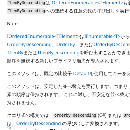
は
IOrderedEnumerable<TElement>
も
ThenByDescending
への連続する任意の数の呼び出しを実行
ThenByDescending
Note
IOrderedEnumerable<TElement>
は
IEnumerable<T>
から
OrderByDescending
、
OrderBy
、または
OrderByDescen
ThenBy
または
ThenByDescending
を呼び出すことができま
順序を無視する新しいプライマリ順序が導入されます。
このメソッドは、既定の比較子
Default
を使用してキーを
このメソッドは、安定した並べ替えを実行します。つまり、
素の順序は保持されます。 これに対し、不安定な並べ替
持されません。
クエリ式の構文では、
(C#) または
orderby descending
Or
は、
OrderByDescending
の呼び出しに変換されます。