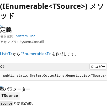
プ
(IEnumerable<TSource>) メソ
ッド
定義
名前空間:
System.Linq
アセンブリ:
System.Core.dll
List<T>
から
IEnumerable<T>
を作成します。
C#
コピー
public static System.Collections.Generic.List<TSource>
型パラメーター
TSource
の要素の型。
source