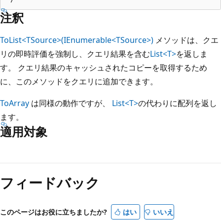
注釈
ToList<TSource>(IEnumerable<TSource>)
メソッドは、クエ
リの即時評価を強制し、クエリ結果を含む
List<T>
を返しま
す。 クエリ結果のキャッシュされたコピーを取得するため
に、このメソッドをクエリに追加できます。
ToArray
は同様の動作ですが、
List<T>
の代わりに配列を返し
ます。
適用対象
読
み
フィードバック
取
り
モ
このページはお役に立ちましたか?
はい
いいえ