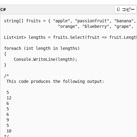
C#
コピー
string[] fruits = { "apple", "passionfruit", "banana", 
                      "orange", "blueberry", "grape", "
List<int> lengths = fruits.Select(fruit => fruit.Length
foreach (int length in lengths)

{

    Console.WriteLine(length);

}

/*

 This code produces the following output:

 5

 12

 6

 5

 6

 9

 5

 10
