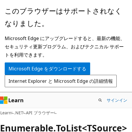
メ
ペ
このブラウザーはサポートされなく
イ
ー
なりました。
ン
ジ
コ
内
Microsoft Edge にアップグレードすると、最新の機能、
ン
ナ
セキュリティ更新プログラム、およびテクニカル サポー
テ
ビ
トを利用できます。
ン
ゲ
ツ
ー
Microsoft Edge をダウンロードする
に
シ
Internet Explorer と Microsoft Edge の詳細情報
ス
ョ
キ
ン
ッ
に
Learn
サインイン
プ
ス
C#
Learn
.NET
API ブラウザー
キ
ッ
Enumerable.
To
List<TSource>