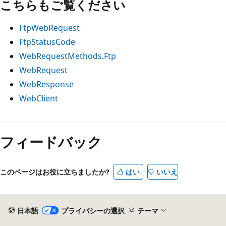
こちらもご覧ください
FtpWebRequest
FtpStatusCode
WebRequestMethods.Ftp
WebRequest
WebResponse
WebClient
読
み
フィードバック
取
り
このページはお役に立ちましたか?
はい
いいえ
モ
ー
ド
日本語
プライバシーの選択
テーマ
が