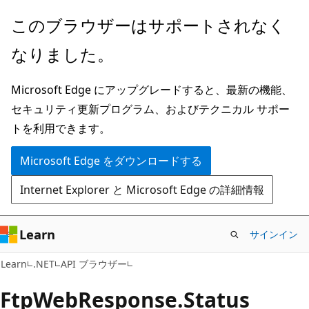
メ
ペ
このブラウザーはサポートされなく
イ
ー
なりました。
ン
ジ
コ
内
Microsoft Edge にアップグレードすると、最新の機能、
ン
ナ
セキュリティ更新プログラム、およびテクニカル サポー
テ
ビ
トを利用できます。
ン
ゲ
ツ
ー
Microsoft Edge をダウンロードする
に
シ
Internet Explorer と Microsoft Edge の詳細情報
ス
ョ
キ
ン
ッ
に
Learn
サインイン
プ
ス
C#
Learn
.NET
API ブラウザー
キ
ッ
Ftp
Web
Response.
Status