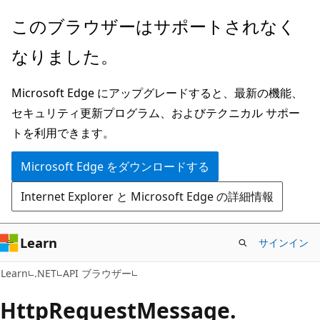
メ
ペ
このブラウザーはサポートされなく
イ
ー
なりました。
ン
ジ
コ
内
Microsoft Edge にアップグレードすると、最新の機能、
ン
ナ
セキュリティ更新プログラム、およびテクニカル サポー
テ
ビ
トを利用できます。
ン
ゲ
ツ
ー
Microsoft Edge をダウンロードする
に
シ
Internet Explorer と Microsoft Edge の詳細情報
ス
ョ
キ
ン
ッ
に
Learn
サインイン
プ
ス
C#
Learn
.NET
API ブラウザー
キ
ッ
Http
Request
Message.