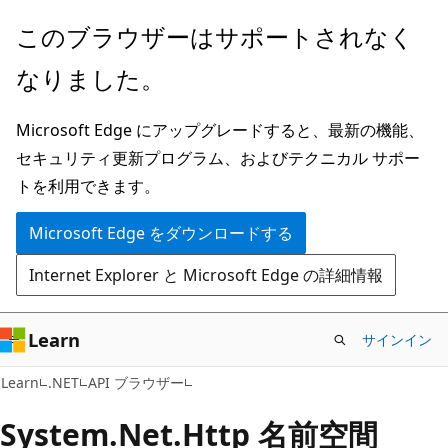
メ
ペ
このブラウザーはサポートされなく
イ
ー
なりました。
ン
ジ
コ
内
Microsoft Edge にアップグレードすると、最新の機能、
ン
ナ
セキュリティ更新プログラム、およびテクニカル サポー
テ
ビ
トを利用できます。
ン
ゲ
ツ
ー
Microsoft Edge をダウンロードする
に
シ
Internet Explorer と Microsoft Edge の詳細情報
ス
ョ
キ
ン
ッ
に
Learn
サインイン
プ
ス
Learn
.NET
API ブラウザー
キ
ッ
System.
Net.
Http 名前空間