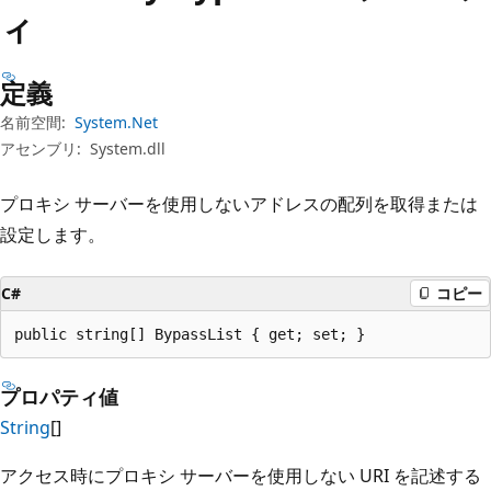
プ
ィ
定義
名前空間:
System.Net
アセンブリ:
System.dll
プロキシ サーバーを使用しないアドレスの配列を取得または
設定します。
C#
コピー
public string[] BypassList { get; set; }
プロパティ値
String
[]
アクセス時にプロキシ サーバーを使用しない URI を記述する