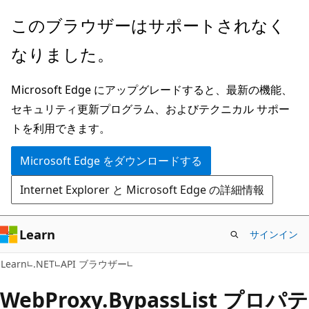
メ
ペ
このブラウザーはサポートされなく
イ
ー
なりました。
ン
ジ
コ
内
Microsoft Edge にアップグレードすると、最新の機能、
ン
ナ
セキュリティ更新プログラム、およびテクニカル サポー
テ
ビ
トを利用できます。
ン
ゲ
ツ
ー
Microsoft Edge をダウンロードする
に
シ
Internet Explorer と Microsoft Edge の詳細情報
ス
ョ
キ
ン
ッ
に
Learn
サインイン
プ
ス
C#
Learn
.NET
API ブラウザー
キ
ッ
Web
Proxy.
Bypass
List プロパテ