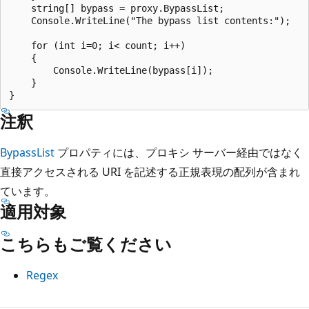
    string[] bypass = proxy.BypassList;

    Console.WriteLine("The bypass list contents:");

    for (int i=0; i< count; i++)

    {

        Console.WriteLine(bypass[i]);

    }

注釈
BypassList
プロパティには、プロキシ サーバー経由ではなく
直接アクセスされる URI を記述する正規表現の配列が含まれ
ています。
適用対象
こちらもご覧ください
Regex
読