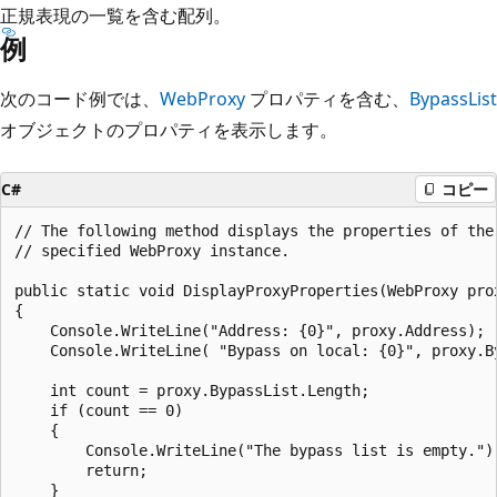
正規表現の一覧を含む配列。
例
次のコード例では、
WebProxy
プロパティを含む、
BypassList
オブジェクトのプロパティを表示します。
C#
コピー
// The following method displays the properties of the

// specified WebProxy instance.

public static void DisplayProxyProperties(WebProxy prox
{

    Console.WriteLine("Address: {0}", proxy.Address);

    Console.WriteLine( "Bypass on local: {0}", proxy.By
    int count = proxy.BypassList.Length;

    if (count == 0)

    {

        Console.WriteLine("The bypass list is empty.");
        return;

    }
