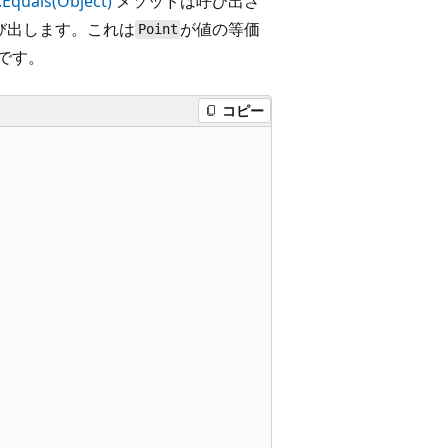
.Equals(Object)
メソッドは呼び出さ
び出します。これは
が値の等価
Point
です。
コピー