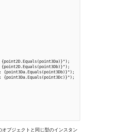
{point2D.Equals(point3Da)}");

{point2D.Equals(point3Db)}");

: {point3Da.Equals(point3Db)}");

: {point3Da.Equals(point3Dc)}");

のオブジェクトと同じ型のインスタン