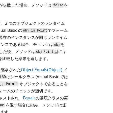
クが失敗した場合、メソッドは
を
false
、2 つのオブジェクトのランタイム
 Basic の
でフォーム
obj is Point
現在のインスタンスが同じランタイム
タンスである場合、チェックは
を
obj
した後、メソッドは
型にキ
obj
Point
ドを比較した結果を返します。
る継承された
Object.Equals(Object)
メ
はシールクラス (Visual Basic では
t3D
オブジェクトであることを
j, Point)
ォームのチェックが適切です。
ャストされ、
Equals
の基底クラスの実
を返す場合にのみ、メソッドは派
rue
します。