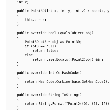
    int z;

    public Point3D(int x, int y, int z) : base(x, y)
    {

        this.z = z;

    }

    public override bool Equals(Object obj)

    {

        Point3D pt3 = obj as Point3D;

        if (pt3 == null)

            return false;

        else

            return base.Equals((Point2)obj) && z == 
    }

    public override int GetHashCode()

    {

        return HashCode.Combine(base.GetHashCode(), 
    }

    public override String ToString()

    {

        return String.Format("Point2({0}, {1}, {2})"
    }
