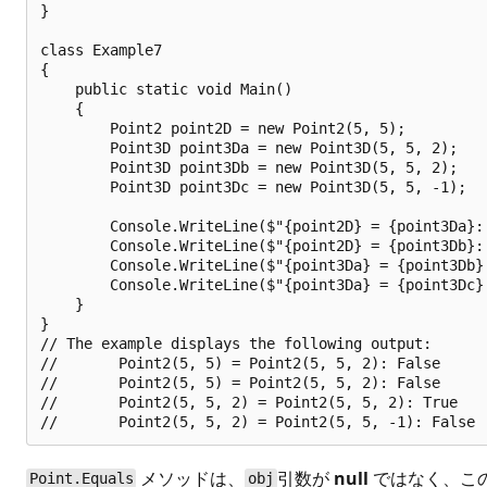
}

class Example7

{

    public static void Main()

    {

        Point2 point2D = new Point2(5, 5);

        Point3D point3Da = new Point3D(5, 5, 2);

        Point3D point3Db = new Point3D(5, 5, 2);

        Point3D point3Dc = new Point3D(5, 5, -1);

        Console.WriteLine($"{point2D} = {point3Da}: 
        Console.WriteLine($"{point2D} = {point3Db}: 
        Console.WriteLine($"{point3Da} = {point3Db}
        Console.WriteLine($"{point3Da} = {point3Dc}
    }

}

// The example displays the following output:

//       Point2(5, 5) = Point2(5, 5, 2): False

//       Point2(5, 5) = Point2(5, 5, 2): False

//       Point2(5, 5, 2) = Point2(5, 5, 2): True

メソッドは、
引数が
null
ではなく、こ
Point.Equals
obj