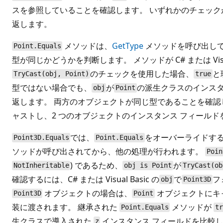
スを参照していることを確認します。 いずれかのチェッ
返します。
メソッドは、
GetType
メソッドを呼び出して
Point.Equals
型が同じかどうかを判断します。 メソッドが C# または Visual
のチェックを使用した場合、
と
TryCast(obj, Point)
true
型ではない場合でも、
が
の派生クラスのインス
obj
Point
返します。 両方のオブジェクトが同じ型であることを確認
ャストし、2 つのオブジェクトのインスタンス フィール
では、
をオーバーライドす
Point3D.Equals
Point.Equals
ソッドが呼び出されてから、他の処理が行われます。
Poin
) であるため、
が
NotInheritable
obj is Point
TryCast(ob
確認するには、C# または Visual Basic の
で
フ
obj
Point3D
オブジェクトの場合は、
オブジェクトにキ
Point3D
Point
装に渡されます。 継承された
メソッドが
Point.Equals
t
生クラスで導入された
インスタンス フィールドを比較
z