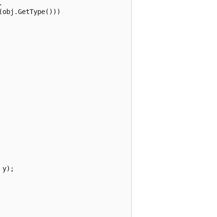


obj.GetType()))

y);
