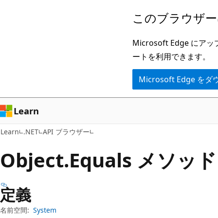
メ
ペ
このブラウザー
イ
ー
ン
ジ
Microsoft Ed
コ
内
ートを利用できます。
ン
ナ
Microsoft Edge
テ
ビ
ン
ゲ
ツ
ー
Learn
に
シ
Learn
.NET
API ブラウザー
ス
ョ
キ
ン
Object.
Equals メソッド
ッ
に
プ
ス
定義
キ
ッ
名前空間:
System