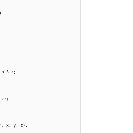


pt3.z;

z);

, x, y, z);
