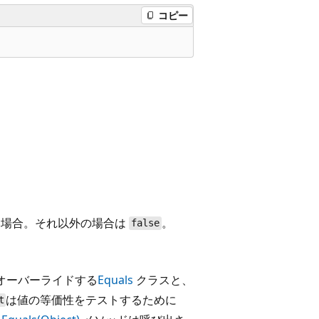
コピー
い場合。それ以外の場合は
。
false
オーバーライドする
Equals
クラスと、
は値の等価性をテストするために
t