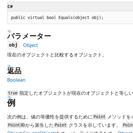
C#
public virtual bool Equals(object obj);
パラメーター
Object
obj
現在のオブジェクトと比較するオブジェクト。
返品
Boolean
指定したオブジェクトが現在のオブジェクトと等し
true
例
次の例は、値の等価性を提供するために
メソッドを
Point
から派生した
クラスを示しています。
Point3D
Point
Poin