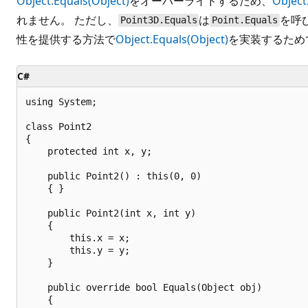
Object.Equals(Object)
をオーバーライドするため、
Object
れません。 ただし、
は
を呼
Point3D.Equals
Point.Equals
性を提供する方法で
Object.Equals(Object)
を実装するため
C#
using System;

class Point2

{

    protected int x, y;

    public Point2() : this(0, 0)

    { }

    public Point2(int x, int y)

    {

        this.x = x;

        this.y = y;

    }

    public override bool Equals(Object obj)

    {
