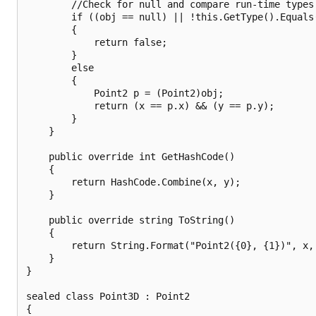
        //Check for null and compare run-time types.
        if ((obj == null) || !this.GetType().Equals(
        {

            return false;

        }

        else

        {

            Point2 p = (Point2)obj;

            return (x == p.x) && (y == p.y);

        }

    }

    public override int GetHashCode()

    {

        return HashCode.Combine(x, y);

    }

    public override string ToString()

    {

        return String.Format("Point2({0}, {1})", x, 
    }

}

sealed class Point3D : Point2

{
