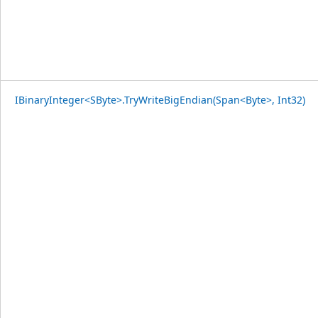
IBinaryInteger<SByte>.TryWriteBigEndian(Span<Byte>, Int32)