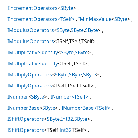
IIncrementOperators
<
SByte
>
IIncrementOperators<TSelf>
IMinMaxValue
<
SByte
>
IModulusOperators
<
SByte
,
SByte
,
SByte
>
IModulusOperators
<TSelf,TSelf,TSelf>
IMultiplicativeIdentity
<
SByte
,
SByte
>
IMultiplicativeIdentity
<TSelf,TSelf>
IMultiplyOperators
<
SByte
,
SByte
,
SByte
>
IMultiplyOperators
<TSelf,TSelf,TSelf>
INumber
<
SByte
>
INumber<TSelf>
INumberBase
<
SByte
>
INumberBase<TSelf>
IShiftOperators
<
SByte
,
Int32
,
SByte
>
IShiftOperators
<TSelf,
Int32
,TSelf>