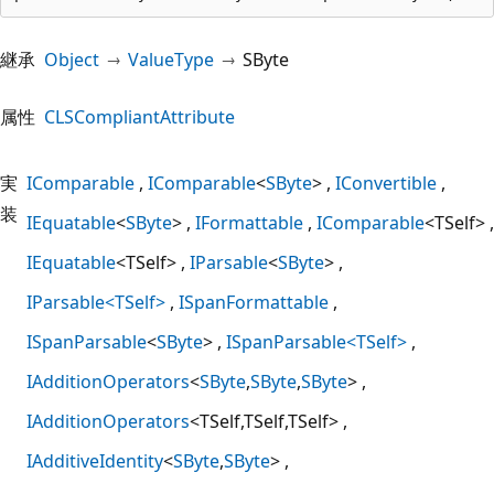
継承
Object
ValueType
SByte
属性
CLSCompliantAttribute
実
IComparable
IComparable
<
SByte
>
IConvertible
装
IEquatable
<
SByte
>
IFormattable
IComparable
<TSelf>
IEquatable
<TSelf>
IParsable
<
SByte
>
IParsable<TSelf>
ISpanFormattable
ISpanParsable
<
SByte
>
ISpanParsable<TSelf>
IAdditionOperators
<
SByte
,
SByte
,
SByte
>
IAdditionOperators
<TSelf,TSelf,TSelf>
IAdditiveIdentity
<
SByte
,
SByte
>