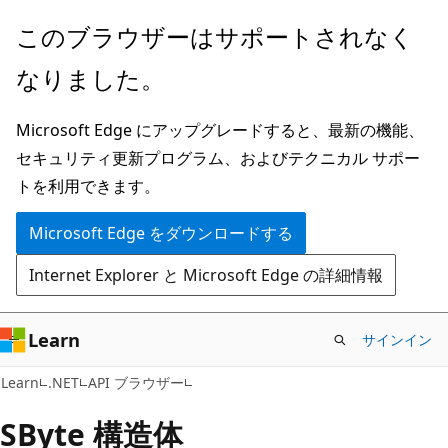
メ
ペ
このブラウザーはサポートされなく
イ
ー
なりました。
ン
ジ
コ
内
Microsoft Edge にアップグレードすると、最新の機能、
ン
ナ
セキュリティ更新プログラム、およびテクニカル サポー
テ
ビ
トを利用できます。
ン
ゲ
ツ
ー
Microsoft Edge をダウンロードする
に
シ
Internet Explorer と Microsoft Edge の詳細情報
ス
ョ
キ
ン
ッ
に
Learn
サインイン
プ
ス
C#
Learn
.NET
API ブラウザー
キ
ッ
SByte 構造体