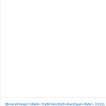
IBinaryInteger<SByte>.TryWriteLittleEndian(Span<Byte>, Int32)