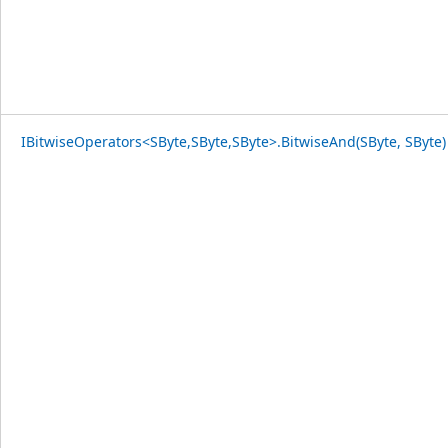
IBitwiseOperators<SByte,SByte,SByte>.BitwiseAnd(SByte, SByte)