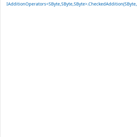
IAdditionOperators<SByte,SByte,SByte>.CheckedAddition(SByte,