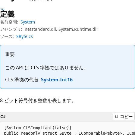
プ
定義
名前空間:
System
アセンブリ:
netstandard.dll, System.Runtime.dll
ソース:
SByte.cs
重要
この API は CLS 準拠ではありません。
CLS 準拠の代替
System.Int16
8 ビット符号付き整数を表します。
C#
コピー
[System.CLSCompliant(false)]

public readonly struct SByte : IComparable<sbyte>, ICo