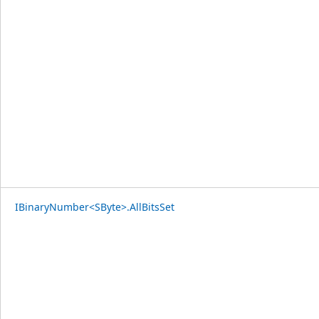
IBinaryNumber<SByte>.AllBitsSet