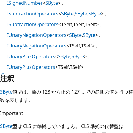
ISignedNumber
<
SByte
>
ISubtractionOperators
<
SByte
,
SByte
,
SByte
>
ISubtractionOperators
<TSelf,TSelf,TSelf>
IUnaryNegationOperators
<
SByte
,
SByte
>
IUnaryNegationOperators
<TSelf,TSelf>
IUnaryPlusOperators
<
SByte
,
SByte
>
IUnaryPlusOperators
<TSelf,TSelf>
注釈
SByte
値型は、負の 128 から正の 127 までの範囲の値を持つ整
数を表します。
Important
SByte
型は CLS に準拠していません。 CLS 準拠の代替型は