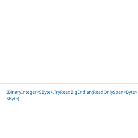
IBinaryInteger<SByte>.TryReadBigEndian(ReadOnlySpan<Byte>,
SByte)