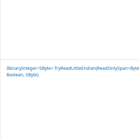
IBinaryInteger<SByte>.TryReadLittleEndian(ReadOnlySpan<Byte
Boolean, SByte)