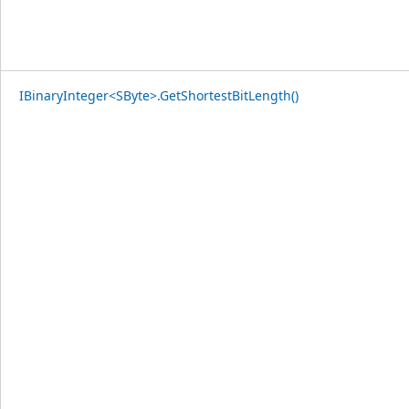
IBinaryInteger<SByte>.GetShortestBitLength()