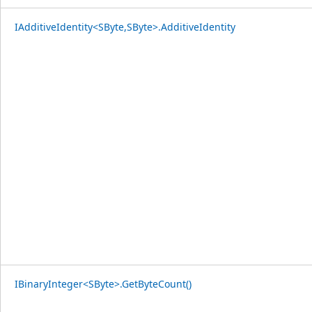
IAdditiveIdentity<SByte,SByte>.AdditiveIdentity
IBinaryInteger<SByte>.GetByteCount()