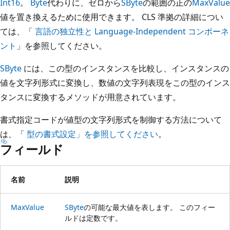
Int16
。
Byte
代わりに、ゼロから
SByte
の範囲の正の
MaxValue
値を置き換えるために使用できます。 CLS 準拠の詳細につい
ては、「
言語の独立性と Language-Independent コンポーネ
ント
」を参照してください。
SByte
には、この型のインスタンスを比較し、インスタンスの
値を文字列形式に変換し、数値の文字列表現をこの型のインス
タンスに変換するメソッドが用意されています。
書式指定コードが値型の文字列形式を制御する方法について
は、「
型の書式設定」を参照してください
。
フィールド
名前
説明
MaxValue
SByte
の可能な最大値を表します。 このフィー
ルドは定数です。