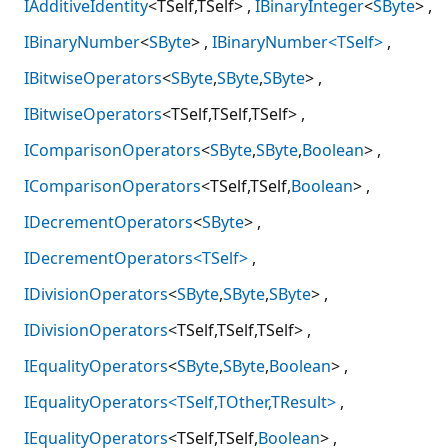
IAdditiveIdentity
<TSelf,TSelf>
IBinaryInteger
<
SByte
>
IBinaryNumber
<
SByte
>
IBinaryNumber<TSelf>
IBitwiseOperators
<
SByte
,
SByte
,
SByte
>
IBitwiseOperators
<TSelf,TSelf,TSelf>
IComparisonOperators
<
SByte
,
SByte
,
Boolean
>
IComparisonOperators
<TSelf,TSelf,
Boolean
>
IDecrementOperators
<
SByte
>
IDecrementOperators<TSelf>
IDivisionOperators
<
SByte
,
SByte
,
SByte
>
IDivisionOperators
<TSelf,TSelf,TSelf>
IEqualityOperators
<
SByte
,
SByte
,
Boolean
>
IEqualityOperators<TSelf,TOther,TResult>
IEqualityOperators
<TSelf,TSelf,
Boolean
>