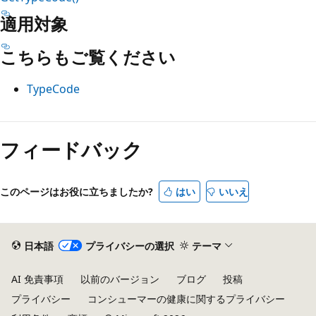
適用対象
こちらもご覧ください
TypeCode
読
み
フィードバック
取
り
このページはお役に立ちましたか?
はい
いいえ
モ
ー
ド
日本語
プライバシーの選択
テーマ
が
無
AI 免責事項
以前のバージョン
ブログ
投稿
効
プライバシー
コンシューマーの健康に関するプライバシー