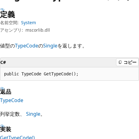
プ
定義
名前空間:
System
アセンブリ:
mscorlib.dll
値型の
TypeCode
の
Single
を返します。
C#
コピー
public TypeCode GetTypeCode();
返品
TypeCode
列挙定数、
Single
。
実装
GetTypeCode()