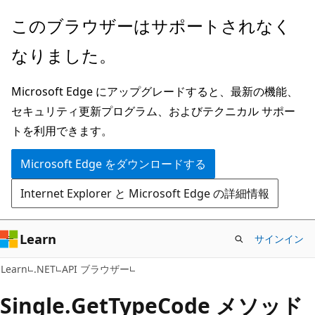
メ
ペ
このブラウザーはサポートされなく
イ
ー
なりました。
ン
ジ
コ
内
Microsoft Edge にアップグレードすると、最新の機能、
ン
ナ
セキュリティ更新プログラム、およびテクニカル サポー
テ
ビ
トを利用できます。
ン
ゲ
ツ
ー
Microsoft Edge をダウンロードする
に
シ
Internet Explorer と Microsoft Edge の詳細情報
ス
ョ
キ
ン
ッ
に
Learn
サインイン
プ
ス
C#
Learn
.NET
API ブラウザー
キ
ッ
Single.
Get
Type
Code メソッド