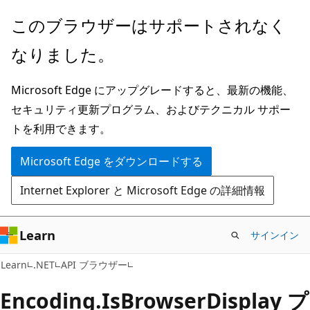
メ
ペ
このブラウザーはサポートされなく
イ
ー
なりました。
ン
ジ
コ
内
Microsoft Edge にアップグレードすると、最新の機能、
ン
ナ
セキュリティ更新プログラム、およびテクニカル サポー
テ
ビ
トを利用できます。
ン
ゲ
ツ
ー
Microsoft Edge をダウンロードする
に
シ
Internet Explorer と Microsoft Edge の詳細情報
ス
ョ
キ
ン
ッ
に
Learn
サインイン
プ
ス
C#
Learn
.NET
API ブラウザー
キ
ッ
Encoding.
Is
Browser
Display プ