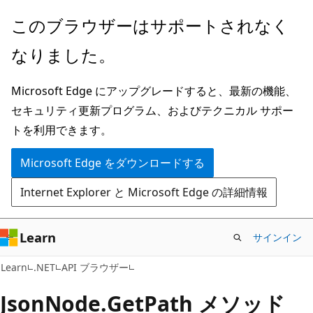
メ
ペ
このブラウザーはサポートされなく
イ
ー
なりました。
ン
ジ
コ
内
Microsoft Edge にアップグレードすると、最新の機能、
ン
ナ
セキュリティ更新プログラム、およびテクニカル サポー
テ
ビ
トを利用できます。
ン
ゲ
ツ
ー
Microsoft Edge をダウンロードする
に
シ
Internet Explorer と Microsoft Edge の詳細情報
ス
ョ
キ
ン
ッ
に
Learn
サインイン
プ
ス
C#
Learn
.NET
API ブラウザー
キ
ッ
Json
Node.
Get
Path メソッド