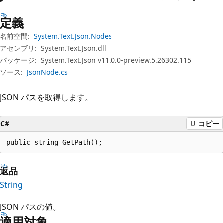
プ
定義
名前空間:
System.Text.Json.Nodes
アセンブリ:
System.Text.Json.dll
パッケージ:
System.Text.Json v11.0.0-preview.5.26302.115
ソース:
JsonNode.cs
JSON パスを取得します。
C#
コピー
public string GetPath();
返品
String
JSON パスの値。
適用対象