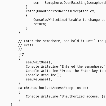
                sem = Semaphore.OpenExisting(semaphoreN
            }

            catch(UnauthorizedAccessException ex)

            {

                Console.WriteLine("Unable to change per
                return;

            }

        }

        // Enter the semaphore, and hold it until the p
        // exits.

        //

        try

        {

            sem.WaitOne();

            Console.WriteLine("Entered the semaphore.")
            Console.WriteLine("Press the Enter key to e
            Console.ReadLine();

            sem.Release();

        }

        catch(UnauthorizedAccessException ex)

        {

            Console.WriteLine("Unauthorized access: {0}
        }

    }
