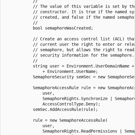
            //

            // The value of this variable is set by the
            // constructor. It is true if the named sys
            // created, and false if the named semaphor
            //

            bool semaphoreWasCreated;

            // Create an access control list (ACL) that
            // current user the right to enter or relea
            // semaphore, but allows the right to read 
            // security information for the semaphore.

            //

            string user = Environment.UserDomainName + 
                + Environment.UserName;

            SemaphoreSecurity semSec = new SemaphoreSec
            SemaphoreAccessRule rule = new SemaphoreAcc
                user, 

                SemaphoreRights.Synchronize | Semaphore
                AccessControlType.Deny);

            semSec.AddAccessRule(rule);

            rule = new SemaphoreAccessRule(

                user, 

                SemaphoreRights.ReadPermissions | Semap