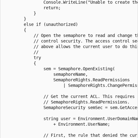
                Console.WriteLine("Unable to create the
                return;

            }

        }

        else if (unauthorized)

        {

            // Open the semaphore to read and change th
            // control security. The access control sec
            // above allows the current user to do this
            //

            try

            {

                sem = Semaphore.OpenExisting(

                    semaphoreName, 

                    SemaphoreRights.ReadPermissions 

                        | SemaphoreRights.ChangePermiss
                // Get the current ACL. This requires 

                // SemaphoreRights.ReadPermissions.

                SemaphoreSecurity semSec = sem.GetAcces
                string user = Environment.UserDomainNam
                    + Environment.UserName;

                // First, the rule that denied the curr