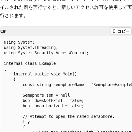
イルされた例を実行すると、新しいアクセス許可を使用して実
行されます。
C#
コピー
using System;

using System.Threading;

using System.Security.AccessControl;

internal class Example

{

    internal static void Main()

    {

        const string semaphoreName = "SemaphoreExample5
        Semaphore sem = null;

        bool doesNotExist = false;

        bool unauthorized = false;

        // Attempt to open the named semaphore.

        try

        {
