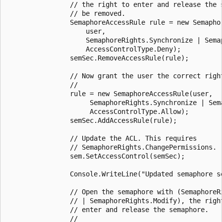
                // the right to enter and release the s
                // be removed.

                SemaphoreAccessRule rule = new Semaphor
                    user, 

                    SemaphoreRights.Synchronize | Semap
                    AccessControlType.Deny);

                semSec.RemoveAccessRule(rule);

                // Now grant the user the correct right
                // 

                rule = new SemaphoreAccessRule(user, 

                     SemaphoreRights.Synchronize | Sema
                     AccessControlType.Allow);

                semSec.AddAccessRule(rule);

                // Update the ACL. This requires

                // SemaphoreRights.ChangePermissions.

                sem.SetAccessControl(semSec);

                Console.WriteLine("Updated semaphore se
                // Open the semaphore with (SemaphoreRi
                // | SemaphoreRights.Modify), the right
                // enter and release the semaphore.

                //
