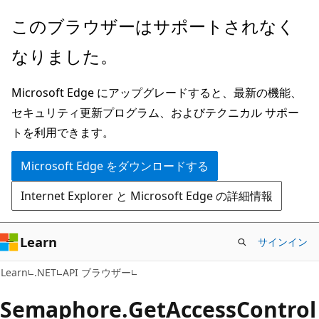
メ
ペ
このブラウザーはサポートされなく
イ
ー
なりました。
ン
ジ
コ
内
Microsoft Edge にアップグレードすると、最新の機能、
ン
ナ
セキュリティ更新プログラム、およびテクニカル サポー
テ
ビ
トを利用できます。
ン
ゲ
ツ
ー
Microsoft Edge をダウンロードする
に
シ
Internet Explorer と Microsoft Edge の詳細情報
ス
ョ
キ
ン
ッ
に
Learn
サインイン
プ
ス
C#
Learn
.NET
API ブラウザー
キ
ッ
Semaphore.
Get
Access
Control