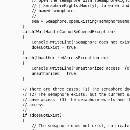
            // Open the semaphore with (SemaphoreRights
            // | SemaphoreRights.Modify), to enter and 
            // named semaphore.

            //

            sem = Semaphore.OpenExisting(semaphoreName)
        }

        catch(WaitHandleCannotBeOpenedException)

        {

            Console.WriteLine("Semaphore does not exist
            doesNotExist = true;

        }

        catch(UnauthorizedAccessException ex)

        {

            Console.WriteLine("Unauthorized access: {0}
            unauthorized = true;

        }

        // There are three cases: (1) The semaphore doe
        // (2) The semaphore exists, but the current us
        // have access. (3) The semaphore exists and th
        // access.

        //

        if (doesNotExist)

        {

            // The semaphore does not exist, so create 