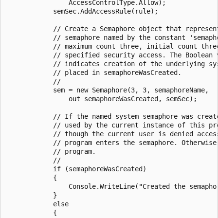
                AccessControlType.Allow);

            semSec.AddAccessRule(rule);

            // Create a Semaphore object that represent
            // semaphore named by the constant 'semapho
            // maximum count three, initial count three
            // specified security access. The Boolean v
            // indicates creation of the underlying sys
            // placed in semaphoreWasCreated.

            //

            sem = new Semaphore(3, 3, semaphoreName, 

                out semaphoreWasCreated, semSec);

            // If the named system semaphore was create
            // used by the current instance of this pro
            // though the current user is denied access
            // program enters the semaphore. Otherwise,
            // program.

            // 

            if (semaphoreWasCreated)

            {

                Console.WriteLine("Created the semaphor
            }

            else

            {
