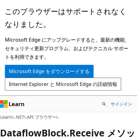
メ
ペ
このブラウザーはサポートされなく
イ
ー
なりました。
ン
ジ
コ
内
Microsoft Edge にアップグレードすると、最新の機能、
ン
ナ
セキュリティ更新プログラム、およびテクニカル サポー
テ
ビ
トを利用できます。
ン
ゲ
ツ
ー
Microsoft Edge をダウンロードする
に
シ
Internet Explorer と Microsoft Edge の詳細情報
ス
ョ
キ
ン
ッ
に
Learn
サインイン
プ
ス
C#
Learn
.NET
API ブラウザー
キ
ッ
Dataflow
Block.
Receive メソッ