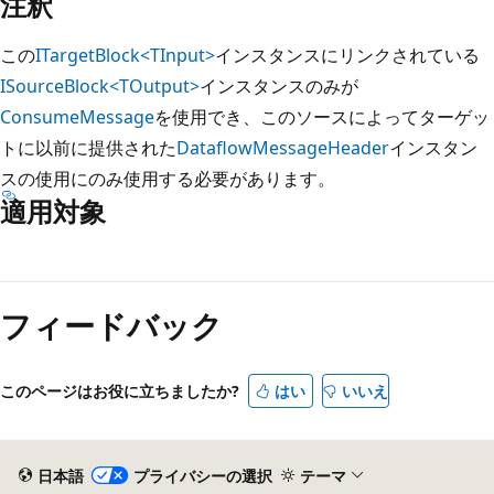
注釈
この
ITargetBlock<TInput>
インスタンスにリンクされている
ISourceBlock<TOutput>
インスタンスのみが
ConsumeMessage
を使用でき、このソースによってターゲッ
トに以前に提供された
DataflowMessageHeader
インスタン
スの使用にのみ使用する必要があります。
適用対象
読
み
フィードバック
取
り
モ
このページはお役に立ちましたか?
はい
いいえ
ー
ド
が
日本語
プライバシーの選択
テーマ