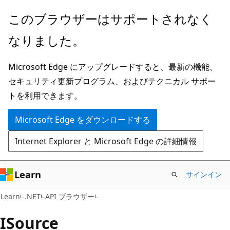
メ
ペ
このブラウザーはサポートされなく
イ
ー
なりました。
ン
ジ
コ
内
Microsoft Edge にアップグレードすると、最新の機能、
ン
ナ
セキュリティ更新プログラム、およびテクニカル サポー
テ
ビ
トを利用できます。
ン
ゲ
ツ
ー
Microsoft Edge をダウンロードする
に
シ
Internet Explorer と Microsoft Edge の詳細情報
ス
ョ
キ
ン
ッ
に
Learn
サインイン
プ
ス
C#
Learn
.NET
API ブラウザー
キ
ッ
ISource