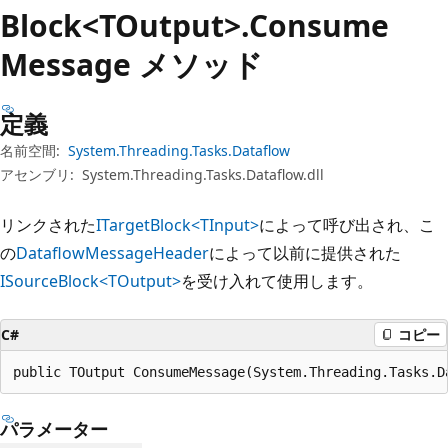
プ
Block<TOutput>.Consume
Message メソッド
定義
名前空間:
System.Threading.Tasks.Dataflow
アセンブリ:
System.Threading.Tasks.Dataflow.dll
リンクされた
ITargetBlock<TInput>
によって呼び出され、こ
の
DataflowMessageHeader
によって以前に提供された
ISourceBlock<TOutput>
を受け入れて使用します。
C#
コピー
public TOutput ConsumeMessage(System.Threading.Tasks.D
パラメーター