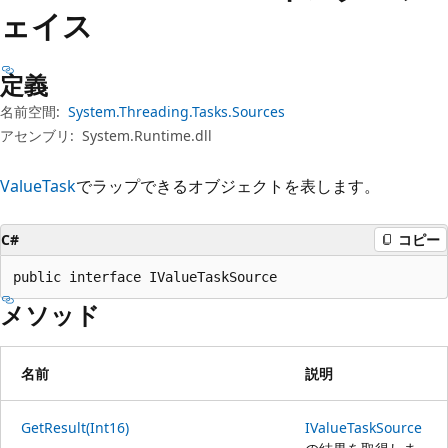
プ
ェイス
定義
名前空間:
System.Threading.Tasks.Sources
アセンブリ:
System.Runtime.dll
ValueTask
でラップできるオブジェクトを表します。
C#
コピー
public interface IValueTaskSource
メソッド
名前
説明
GetResult(Int16)
IValueTaskSource