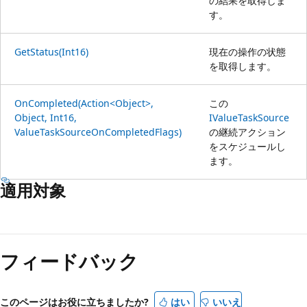
の結果を取得しま
す。
GetStatus(Int16)
現在の操作の状態
を取得します。
OnCompleted(Action<Object>,
この
Object, Int16,
IValueTaskSource
ValueTaskSourceOnCompletedFlags)
の継続アクション
をスケジュールし
ます。
適用対象
読
み
フィードバック
取
り
モ
このページはお役に立ちましたか?
はい
いいえ