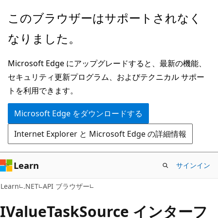
メ
ペ
このブラウザーはサポートされなく
イ
ー
なりました。
ン
ジ
コ
内
Microsoft Edge にアップグレードすると、最新の機能、
ン
ナ
セキュリティ更新プログラム、およびテクニカル サポー
テ
ビ
トを利用できます。
ン
ゲ
ツ
ー
Microsoft Edge をダウンロードする
に
シ
Internet Explorer と Microsoft Edge の詳細情報
ス
ョ
キ
ン
ッ
に
Learn
サインイン
プ
ス
C#
Learn
.NET
API ブラウザー
キ
ッ
IValue
Task
Source インターフ