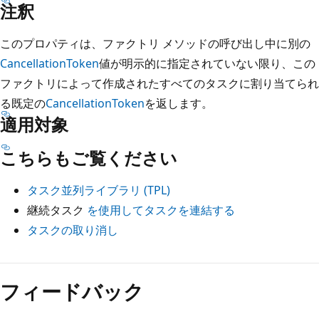
注釈
このプロパティは、ファクトリ メソッドの呼び出し中に別の
CancellationToken
値が明示的に指定されていない限り、この
ファクトリによって作成されたすべてのタスクに割り当てられ
る既定の
CancellationToken
を返します。
適用対象
こちらもご覧ください
タスク並列ライブラリ (TPL)
継続タスク
を使用してタスクを連結する
タスクの取り消し
読
み
フィードバック
取