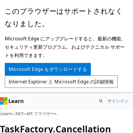
メ
ペ
このブラウザーはサポートされなく
イ
ー
なりました。
ン
ジ
コ
内
Microsoft Edge にアップグレードすると、最新の機能、
ン
ナ
セキュリティ更新プログラム、およびテクニカル サポー
テ
ビ
トを利用できます。
ン
ゲ
ツ
ー
Microsoft Edge をダウンロードする
に
シ
Internet Explorer と Microsoft Edge の詳細情報
ス
ョ
キ
ン
ッ
に
Learn
サインイン
プ
ス
C#
Learn
.NET
API ブラウザー
キ
ッ
Task
Factory.
Cancellation