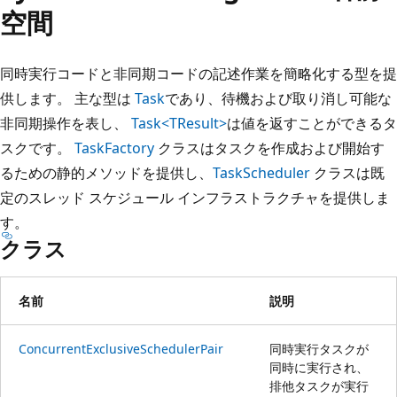
プ
空間
同時実行コードと非同期コードの記述作業を簡略化する型を提
供します。 主な型は
Task
であり、待機および取り消し可能な
非同期操作を表し、
Task<TResult>
は値を返すことができるタ
スクです。
TaskFactory
クラスはタスクを作成および開始す
るための静的メソッドを提供し、
TaskScheduler
クラスは既
定のスレッド スケジュール インフラストラクチャを提供しま
す。
クラス
名前
説明
ConcurrentExclusiveSchedulerPair
同時実行タスクが
同時に実行され、
排他タスクが実行