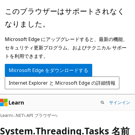
メ
ペ
このブラウザーはサポートされなく
イ
ー
なりました。
ン
ジ
コ
内
Microsoft Edge にアップグレードすると、最新の機能、
ン
ナ
セキュリティ更新プログラム、およびテクニカル サポー
テ
ビ
トを利用できます。
ン
ゲ
ツ
ー
Microsoft Edge をダウンロードする
に
シ
Internet Explorer と Microsoft Edge の詳細情報
ス
ョ
キ
ン
ッ
に
Learn
サインイン
プ
ス
Learn
.NET
API ブラウザー
キ
ッ
System.
Threading.
Tasks 名前