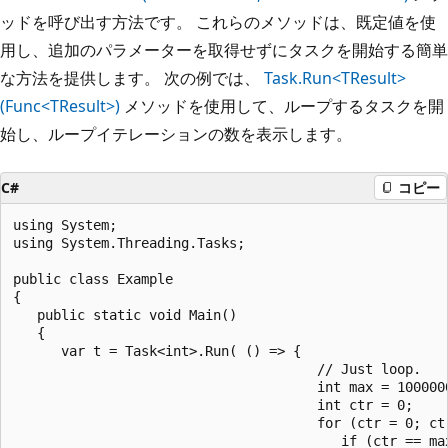
ッドを呼び出す方法です。 これらのメソッドは、既定値を使
用し、追加のパラメーターを取得せずにタスクを開始する簡単
な方法を提供します。 次の例では、
Task.Run<TResult>
(Func<TResult>)
メソッドを使用して、ループするタスクを開
始し、ループイテレーションの数を表示します。
C#
コピー
using System;

using System.Threading.Tasks;

public class Example

{

   public static void Main()

   {

      var t = Task<int>.Run( () => {

                                      // Just loop.

                                      int max = 1000000
                                      int ctr = 0;

                                      for (ctr = 0; ctr
                                         if (ctr == ma