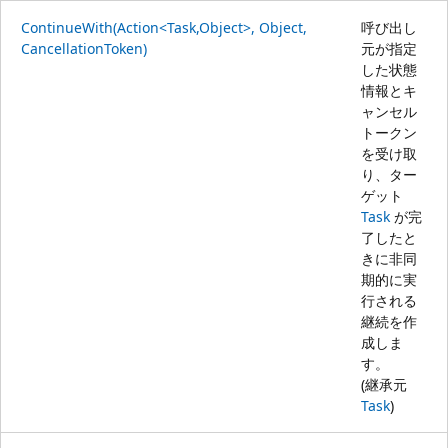
ContinueWith(Action<Task,Object>, Object,
呼び出し
CancellationToken)
元が指定
した状態
情報とキ
ャンセル
トークン
を受け取
り、ター
ゲット
Task
が完
了したと
きに非同
期的に実
行される
継続を作
成しま
す。
(継承元
Task
)