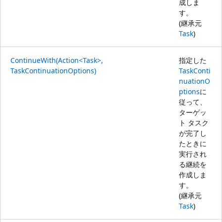
成しま
す。
(継承元
Task
)
ContinueWith(Action<Task>,
指定した
TaskContinuationOptions)
TaskConti
nuationO
ptions
に
従って、
ターゲッ
ト タスク
が完了し
たときに
実行され
る継続を
作成しま
す。
(継承元
Task
)