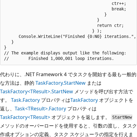
                                            ctr++;

                                            break;

                                         }

                                      }

                                      return ctr;

                                    } );

      Console.WriteLine("Finished {0:N0} iterations.", 
   }

}

// The example displays output like the following:

代わりに、.NET Framework 4 でタスクを開始する最も一般的
な方法は、静的
TaskFactory.StartNew
または
TaskFactory<TResult>.StartNew
メソッドを呼び出す方法で
す。
Task.Factory
プロパティは
TaskFactory
オブジェクトを
返し、
Task<TResult>.Factory
プロパティは
TaskFactory<TResult>
オブジェクトを返します。
StartNew
メソッドのオーバーロードを使用すると、引数の渡し、タスク
作成オプションの定義、タスク スケジューラの指定を行えま