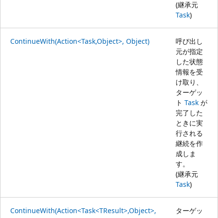
(継承元
Task
)
ContinueWith(Action<Task,Object>, Object)
呼び出し
元が指定
した状態
情報を受
け取り、
ターゲッ
ト
Task
が
完了した
ときに実
行される
継続を作
成しま
す。
(継承元
Task
)
ContinueWith(Action<Task<TResult>,Object>,
ターゲッ