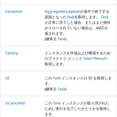
Exception
AggregateException
が途中で終了する
原因となった
Task
を取得します。
Task
が正常に完了した場合、またはまだ例外
がスローされていない場合は、
が
null
返されます。
(継承元
Task
)
Factory
インスタンスを作成および構成するため
のファクトリ メソッド
Task<TResult>
取得します。
Id
この
Task
インスタンスの ID を取得しま
す。
(継承元
Task
)
IsCanceled
この
Task
インスタンスが取り消された
ために実行を完了したかどうかを取得し
ます。