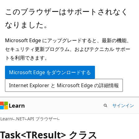
メ
ペ
このブラウザーはサポートされなく
イ
ー
なりました。
ン
ジ
コ
内
Microsoft Edge にアップグレードすると、最新の機能、
ン
ナ
セキュリティ更新プログラム、およびテクニカル サポー
テ
ビ
トを利用できます。
ン
ゲ
ツ
ー
Microsoft Edge をダウンロードする
に
シ
Internet Explorer と Microsoft Edge の詳細情報
ス
ョ
キ
ン
ッ
に
Learn
サインイン
プ
ス
C#
Learn
.NET
API ブラウザー
キ
ッ
Task<TResult> クラス