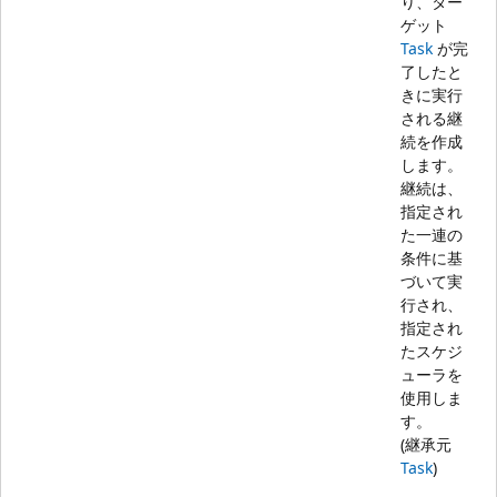
り、ター
ゲット
Task
が完
了したと
きに実行
される継
続を作成
します。
継続は、
指定され
た一連の
条件に基
づいて実
行され、
指定され
たスケジ
ューラを
使用しま
す。
(継承元
Task
)