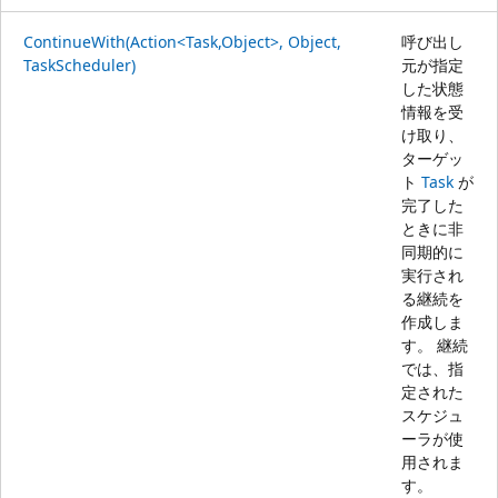
ContinueWith(Action<Task,Object>, Object,
呼び出し
TaskScheduler)
元が指定
した状態
情報を受
け取り、
ターゲッ
ト
Task
が
完了した
ときに非
同期的に
実行され
る継続を
作成しま
す。 継続
では、指
定された
スケジュ
ーラが使
用されま
す。