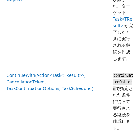
れ、ター
ゲット
Task<TRe
sult>
が完
了したと
きに実行
される継
続を作成
します。
ContinueWith(Action<Task<TResult>>,
continuat
CancellationToken,
ionOption
TaskContinuationOptions, TaskScheduler)
で指定さ
s
れた条件
に従って
実行され
る継続を
作成しま
す。