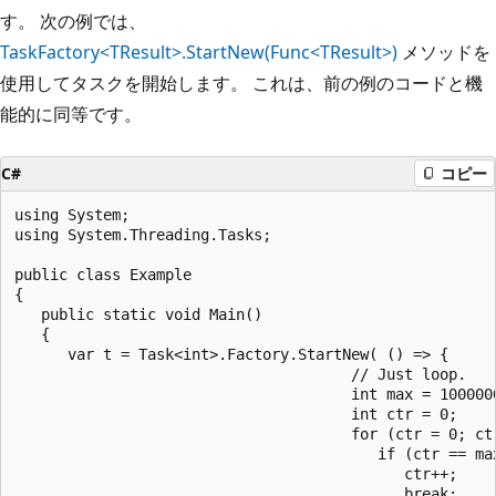
す。 次の例では、
TaskFactory<TResult>.StartNew(Func<TResult>)
メソッドを
使用してタスクを開始します。 これは、前の例のコードと機
能的に同等です。
C#
コピー
using System;

using System.Threading.Tasks;

public class Example

{

   public static void Main()

   {

      var t = Task<int>.Factory.StartNew( () => {

                                      // Just loop.

                                      int max = 1000000
                                      int ctr = 0;

                                      for (ctr = 0; ctr
                                         if (ctr == ma
                                            ctr++;

                                            break;
