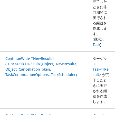
完了した
ときに非
同期的に
実行され
る継続を
作成しま
す。
(継承元
Task
)
ContinueWith<TNewResult>
ターゲッ
(Func<Task<TResult>,Object,TNewResult>,
ト
Object, CancellationToken,
Task<TRe
TaskContinuationOptions, TaskScheduler)
sult>
が完
了したと
きに実行
される継
続を作成
します。