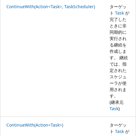
ContinueWith(Action<Task>, TaskScheduler)
ターゲッ
ト
Task
が
完了した
ときに非
同期的に
実行され
る継続を
作成しま
す。 継続
では、指
定された
スケジュ
ーラが使
用されま
す。
(継承元
Task
)
ContinueWith(Action<Task>)
ターゲッ
ト
Task
が