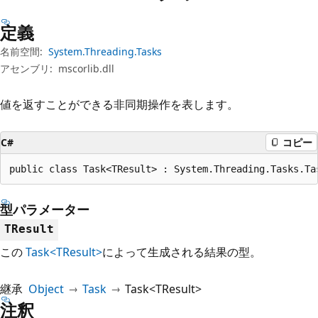
プ
定義
名前空間:
System.Threading.Tasks
アセンブリ:
mscorlib.dll
値を返すことができる非同期操作を表します。
C#
コピー
public class Task<TResult> : System.Threading.Tasks.Ta
型パラメーター
TResult
この
Task<TResult>
によって生成される結果の型。
継承
Object
Task
Task<TResult>
注釈