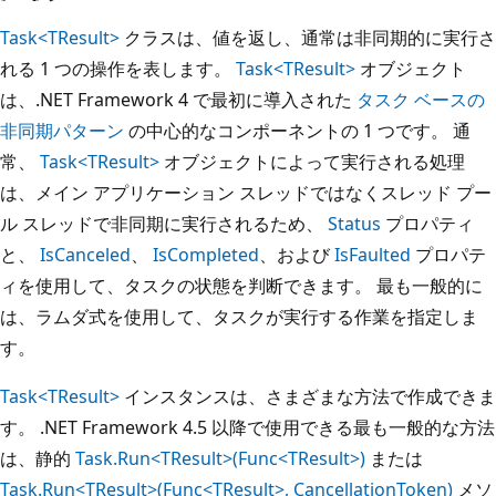
Task<TResult>
クラスは、値を返し、通常は非同期的に実行さ
れる 1 つの操作を表します。
Task<TResult>
オブジェクト
は、.NET Framework 4 で最初に導入された
タスク ベースの
非同期パターン
の中心的なコンポーネントの 1 つです。 通
常、
Task<TResult>
オブジェクトによって実行される処理
は、メイン アプリケーション スレッドではなくスレッド プー
ル スレッドで非同期に実行されるため、
Status
プロパティ
と、
IsCanceled
、
IsCompleted
、および
IsFaulted
プロパテ
ィを使用して、タスクの状態を判断できます。 最も一般的に
は、ラムダ式を使用して、タスクが実行する作業を指定しま
す。
Task<TResult>
インスタンスは、さまざまな方法で作成できま
す。 .NET Framework 4.5 以降で使用できる最も一般的な方法
は、静的
Task.Run<TResult>(Func<TResult>)
または
Task.Run<TResult>(Func<TResult>, CancellationToken)
メソ