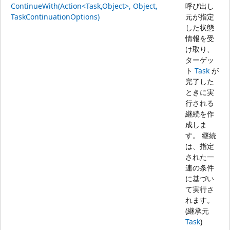
ContinueWith(Action<Task,Object>, Object,
呼び出し
TaskContinuationOptions)
元が指定
した状態
情報を受
け取り、
ターゲッ
ト
Task
が
完了した
ときに実
行される
継続を作
成しま
す。 継続
は、指定
された一
連の条件
に基づい
て実行さ
れます。
(継承元
Task
)