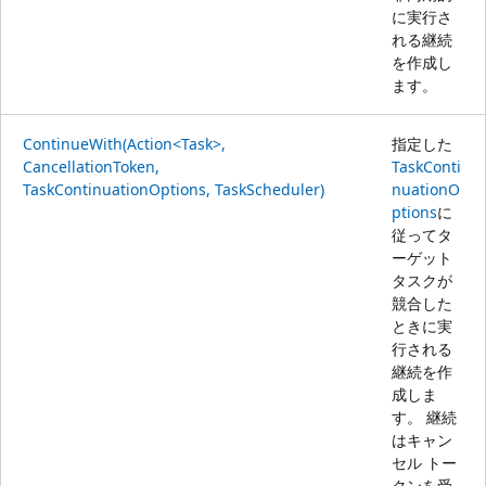
に実行さ
れる継続
を作成し
ます。
ContinueWith(Action<Task>,
指定した
CancellationToken,
TaskConti
TaskContinuationOptions, TaskScheduler)
nuationO
ptions
に
従ってタ
ーゲット
タスクが
競合した
ときに実
行される
継続を作
成しま
す。 継続
はキャン
セル トー
クンを受