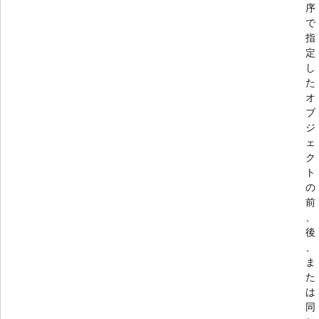
序
で
指
定
し
た
オ
ブ
ジ
ェ
ク
ト
の
前
、
後
、
ま
た
は
同