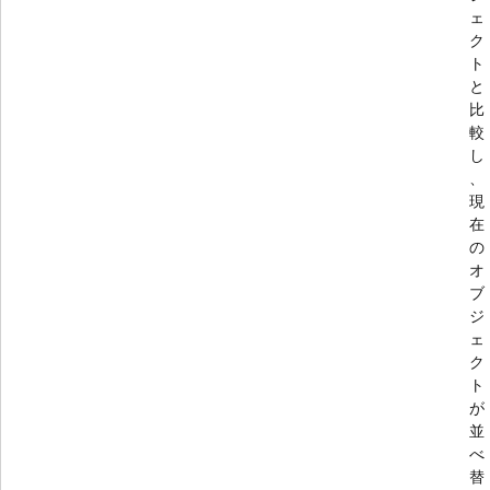
ェ
ク
ト
と
比
較
し
、
現
在
の
オ
ブ
ジ
ェ
ク
ト
が
並
べ
替