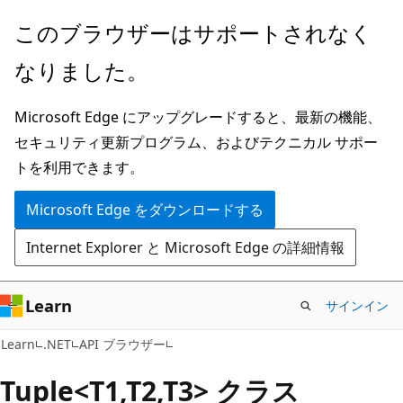
メ
ペ
このブラウザーはサポートされなく
イ
ー
なりました。
ン
ジ
コ
内
Microsoft Edge にアップグレードすると、最新の機能、
ン
ナ
セキュリティ更新プログラム、およびテクニカル サポー
テ
ビ
トを利用できます。
ン
ゲ
ツ
ー
Microsoft Edge をダウンロードする
に
シ
Internet Explorer と Microsoft Edge の詳細情報
ス
ョ
キ
ン
ッ
に
Learn
サインイン
プ
ス
C#
Learn
.NET
API ブラウザー
キ
ッ
Tuple<T1,T2,T3> クラス