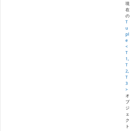
現
在
の
T
u
pl
e
<
T
1,
T
2,
T
3
>
オ
ブ
ジ
ェ
ク
ト