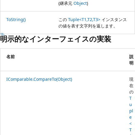
(継承元
Object
)
ToString()
この
Tuple<T1,T2,T3>
インスタンス
の値を表す文字列を返します。
明示的なインターフェイスの実装
名前
説
明
IComparable.CompareTo(Object)
現
在
の
T
u
pl
e
<
T