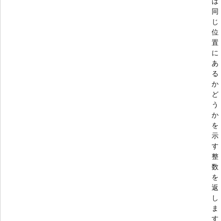
は
同
じ
位
置
に
あ
る
か
ど
う
か
を
示
す
整
数
を
返
し
ま
す