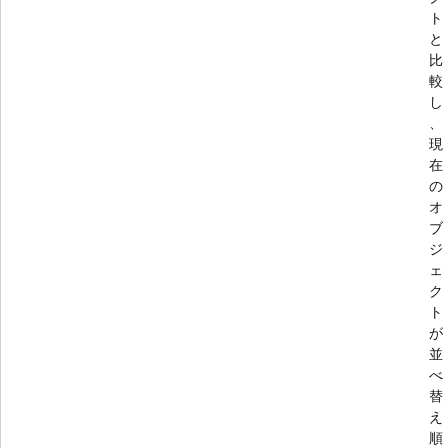
ト
と
比
較
し
、
現
在
の
オ
ブ
ジ
ェ
ク
ト
が
並
べ
替
え
順