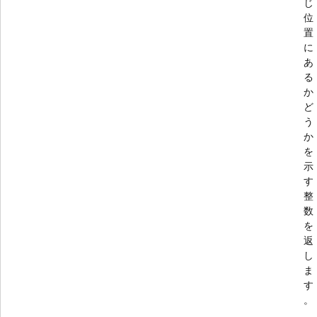
じ
位
置
に
あ
る
か
ど
う
か
を
示
す
整
数
を
返
し
ま
す
。