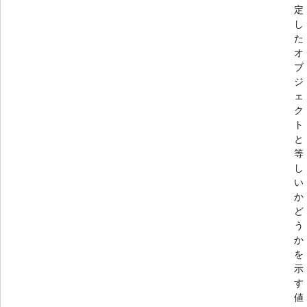
定
し
た
オ
ブ
ジ
ェ
ク
ト
と
等
し
い
か
ど
う
か
を
示
す
値