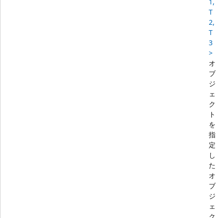
1,
T
2,
T
3
>
オ
ブ
ジ
ェ
ク
ト
を
指
定
し
た
オ
ブ
ジ
ェ
ク