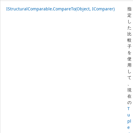
IStructuralComparable.CompareTo(Object, IComparer)
指
定
し
た
比
較
子
を
使
用
し
て
、
現
在
の
T
u
pl
e