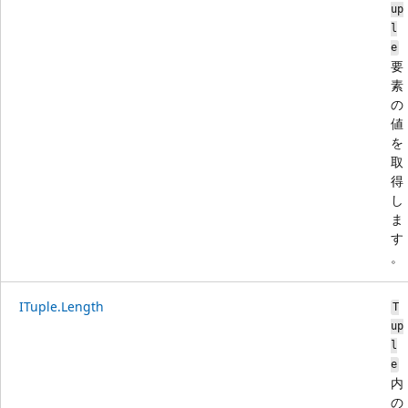
up
l
e
要
素
の
値
を
取
得
し
ま
す
。
ITuple.Length
T
up
l
e
内
の