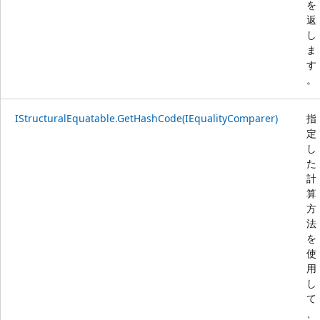
を
返
し
ま
す
。
IStructuralEquatable.GetHashCode(IEqualityComparer)
指
定
し
た
計
算
方
法
を
使
用
し
て
、