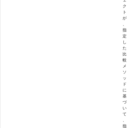
ク
ト
が
、
指
定
し
た
比
較
メ
ソ
ッ
ド
に
基
づ
い
て
、
指