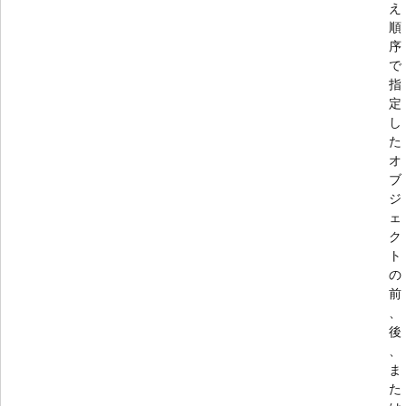
え
順
序
で
指
定
し
た
オ
ブ
ジ
ェ
ク
ト
の
前
、
後
、
ま
た