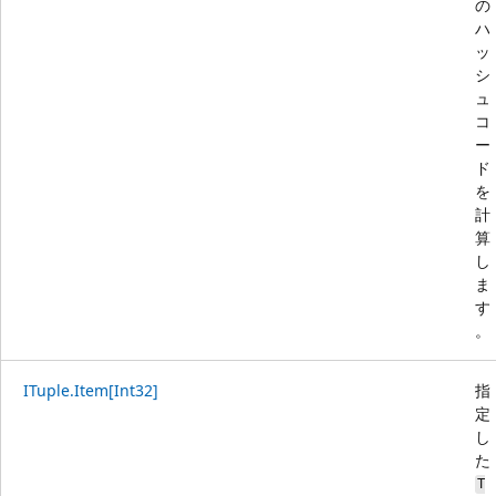
の
ハ
ッ
シ
ュ
コ
ー
ド
を
計
算
し
ま
す
。
ITuple.Item[Int32]
指
定
し
た
T