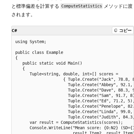
と標準偏差を計算する
メソッドに渡
ComputeStatistics
されます。
C#
コピー
using System;

public class Example

{

   public static void Main()

   {

      Tuple<string, double, int>[] scores = 

                    { Tuple.Create("Jack", 78.8, 8
                      Tuple.Create("Abbey", 92.1, 
                      Tuple.Create("Dave", 88.3, 9
                      Tuple.Create("Sam", 91.7, 8)
                      Tuple.Create("Ed", 71.2, 5),
                      Tuple.Create("Penelope", 82.
                      Tuple.Create("Linda", 99.0, 
                      Tuple.Create("Judith", 84.3,
      var result = ComputeStatistics(scores);

      Console.WriteLine("Mean score: {0:N2} (SD={1
                        result.Item2, result.Item3