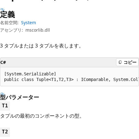
プ
定義
名前空間:
System
アセンブリ:
mscorlib.dll
3 タプルまたは 3 タプルを表します。
C#
コピー
[System.Serializable]

public class Tuple<T1,T2,T3> : IComparable, System.Col
型パラメーター
T1
タプルの最初のコンポーネントの型。
T2