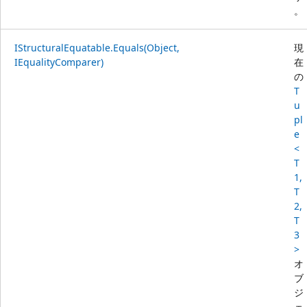
。
IStructuralEquatable.Equals(Object,
現
IEqualityComparer)
在
の
T
u
pl
e
<
T
1,
T
2,
T
3
>
オ
ブ
ジ
ェ