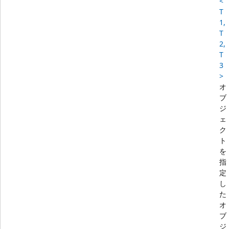
<
T
1,
T
2,
T
3
>
オ
ブ
ジ
ェ
ク
ト
を
指
定
し
た
オ
ブ
ジ