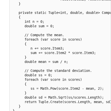
   }

   private static Tuple<int, double, double> Compu
   {

      int n = 0;

      double sum = 0;

      // Compute the mean.

      foreach (var score in scores)

      {

         n += score.Item3;

         sum += score.Item2 * score.Item3;

      }

      double mean = sum / n;

      // Compute the standard deviation.

      double ss = 0;

      foreach (var score in scores)

      {

         ss = Math.Pow(score.Item2 - mean, 2);

      }

      double sd = Math.Sqrt(ss/scores.Length);

      return Tuple.Create(scores.Length, mean, sd)
   }

}
