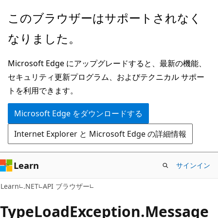
メ
ペ
このブラウザーはサポートされなく
イ
ー
なりました。
ン
ジ
コ
内
Microsoft Edge にアップグレードすると、最新の機能、
ン
ナ
セキュリティ更新プログラム、およびテクニカル サポー
テ
ビ
トを利用できます。
ン
ゲ
ツ
ー
Microsoft Edge をダウンロードする
に
シ
Internet Explorer と Microsoft Edge の詳細情報
ス
ョ
キ
ン
ッ
に
Learn
サインイン
プ
ス
C#
Learn
.NET
API ブラウザー
キ
ッ
Type
Load
Exception.
Message