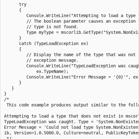
      try

      {

         Console.WriteLine("Attempting to load a type 
         // The boolean parameter causes an exception t
         // type is not found.

         Type myType = mscorlib.GetType("System.NonExis
      }

      catch (TypeLoadException ex)

      {

         // Display the name of the type that was not f
         // exception message.

         Console.WriteLine("TypeLoadException was caugh
             ex.TypeName);

         Console.WriteLine("Error Message = '{0}'", ex.
      }

   }

}

/*

 This code example produces output similar to the follo
Attempting to load a type that does not exist in mscorl
TypeLoadException was caught. Type = 'System.NonExisten
Error Message = 'Could not load type System.NonExistent
ib, Version=1.0.5000.0, Culture=neutral, PublicKeyToken