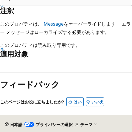
注釈
このプロパティは、
Message
をオーバーライドします。 エラ
ー メッセージはローカライズする必要があります。
このプロパティは読み取り専用です。
適用対象
読
み
フィードバック
取
り
モ
このページはお役に立ちましたか?
はい
いいえ
ー
ド
が
日本語
プライバシーの選択
テーマ