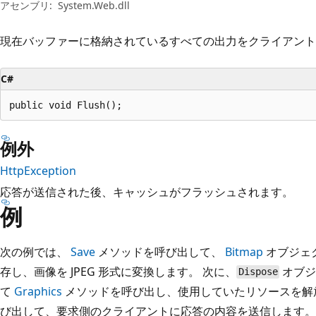
プ
アセンブリ:
System.Web.dll
現在バッファーに格納されているすべての出力をクライアント
C#
public void Flush();
例外
HttpException
応答が送信された後、キャッシュがフラッシュされます。
例
次の例では、
Save
メソッドを呼び出して、
Bitmap
オブジェ
存し、画像を JPEG 形式に変換します。 次に、
オブジ
Dispose
て
Graphics
メソッドを呼び出し、使用していたリソースを解
び出して、要求側のクライアントに応答の内容を送信します。