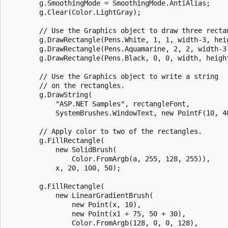
        g.SmoothingMode = SmoothingMode.AntiAlias;

        g.Clear(Color.LightGray);

        // Use the Graphics object to draw three rectan
        g.DrawRectangle(Pens.White, 1, 1, width-3, heig
        g.DrawRectangle(Pens.Aquamarine, 2, 2, width-3,
        g.DrawRectangle(Pens.Black, 0, 0, width, height
        // Use the Graphics object to write a string

        // on the rectangles.

        g.DrawString(

            "ASP.NET Samples", rectangleFont,

            SystemBrushes.WindowText, new PointF(10, 40
        // Apply color to two of the rectangles.

        g.FillRectangle(

            new SolidBrush(

                Color.FromArgb(a, 255, 128, 255)),

            x, 20, 100, 50);

        g.FillRectangle(

            new LinearGradientBrush(

                new Point(x, 10),

                new Point(x1 + 75, 50 + 30),

                Color.FromArgb(128, 0, 0, 128),
