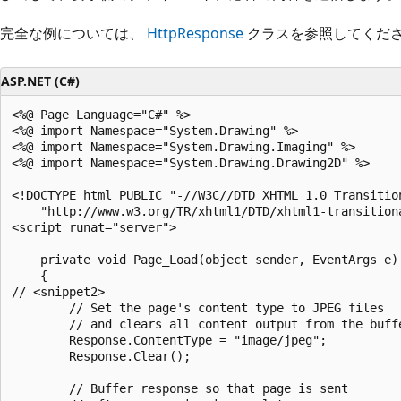
完全な例については、
HttpResponse
クラスを参照してくだ
ASP.NET (C#)
<%@ Page Language="C#" %>

<%@ import Namespace="System.Drawing" %>

<%@ import Namespace="System.Drawing.Imaging" %>

<%@ import Namespace="System.Drawing.Drawing2D" %>

<!DOCTYPE html PUBLIC "-//W3C//DTD XHTML 1.0 Transition
    "http://www.w3.org/TR/xhtml1/DTD/xhtml1-transitiona
<script runat="server">

    private void Page_Load(object sender, EventArgs e)

    {

// <snippet2>

        // Set the page's content type to JPEG files

        // and clears all content output from the buffe
        Response.ContentType = "image/jpeg";

        Response.Clear();

        // Buffer response so that page is sent
