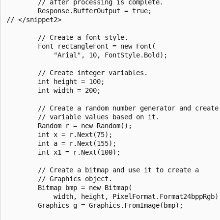
        // after processing is complete.

        Response.BufferOutput = true;

// </snippet2>

        // Create a font style.

        Font rectangleFont = new Font(

            "Arial", 10, FontStyle.Bold);

        // Create integer variables.

        int height = 100;

        int width = 200;

        // Create a random number generator and create

        // variable values based on it.

        Random r = new Random();

        int x = r.Next(75);

        int a = r.Next(155);

        int x1 = r.Next(100);

        // Create a bitmap and use it to create a

        // Graphics object.

        Bitmap bmp = new Bitmap(

            width, height, PixelFormat.Format24bppRgb);
        Graphics g = Graphics.FromImage(bmp);
