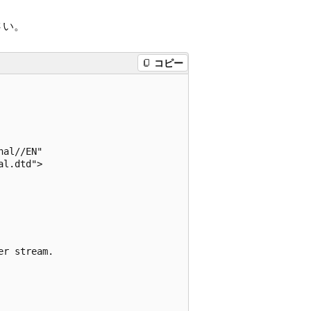
さい。
コピー
al//EN"

l.dtd">

r stream.
