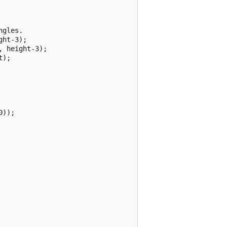
gles.

ht-3);

 height-3);

);

));
