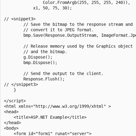
                Color.FromArgb(255, 255, 255, 240)),

            x1, 50, 75, 30);

// <snippet3>    

        // Save the bitmap to the response stream and

        // convert it to JPEG format.

        bmp.Save(Response.OutputStream, ImageFormat.Jpe
        // Release memory used by the Graphics object

        // and the bitmap.

        g.Dispose();

        bmp.Dispose();

        // Send the output to the client.

        Response.Flush();

// </snippet3>

    }

</script>

<html xmlns="http://www.w3.org/1999/xhtml" >

<head>

    <title>ASP.NET Example</title>

</head>

<body>

    <form id="form1" runat="server">
