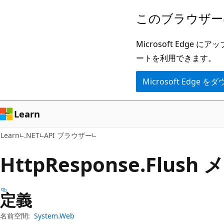
メ
ペ
このブラウザー
イ
ー
ン
ジ
Microsoft Ed
コ
内
ートを利用できます。
ン
ナ
Microsoft Edge
テ
ビ
ン
ゲ
ツ
ー
Learn
に
シ
Learn
.NET
API ブラウザー
ス
ョ
キ
ン
Http
Response.
Flush
ッ
に
プ
ス
定義
キ
ッ
名前空間:
System.Web