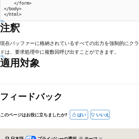
    </form>

</body>

注釈
現在バッファーに格納されているすべての出力を強制的にク
ドは、要求処理中に複数回呼び出すことができます。
適用対象
読
み
フィードバック
取
り
モ
このページはお役に立ちましたか?
はい
いいえ
ー
ド
が
日本語
プライバシーの選択
テーマ