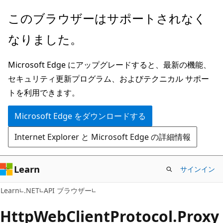
メ
ペ
このブラウザーはサポートされなく
イ
ー
なりました。
ン
ジ
コ
内
Microsoft Edge にアップグレードすると、最新の機能、
ン
ナ
セキュリティ更新プログラム、およびテクニカル サポー
テ
ビ
トを利用できます。
ン
ゲ
ツ
ー
Microsoft Edge をダウンロードする
に
シ
Internet Explorer と Microsoft Edge の詳細情報
ス
ョ
キ
ン
ッ
に
Learn
サインイン
プ
ス
C#
Learn
.NET
API ブラウザー
キ
ッ
Http
Web
Client
Protocol.
Proxy