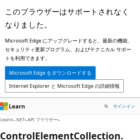
メ
ペ
このブラウザーはサポートされなく
イ
ー
なりました。
ン
ジ
コ
内
Microsoft Edge にアップグレードすると、最新の機能、
ン
ナ
セキュリティ更新プログラム、およびテクニカル サポー
テ
ビ
トを利用できます。
ン
ゲ
ツ
ー
Microsoft Edge をダウンロードする
に
シ
Internet Explorer と Microsoft Edge の詳細情報
ス
ョ
キ
ン
ッ
に
Learn
サインイン
プ
ス
C#
Learn
.NET
API ブラウザー
キ
ッ
Control
Element
Collection.