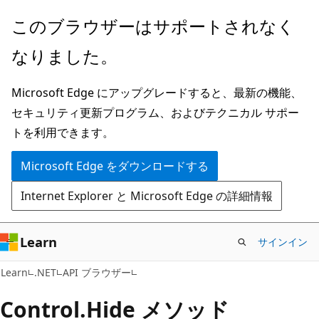
メ
ペ
このブラウザーはサポートされなく
イ
ー
なりました。
ン
ジ
コ
内
Microsoft Edge にアップグレードすると、最新の機能、
ン
ナ
セキュリティ更新プログラム、およびテクニカル サポー
テ
ビ
トを利用できます。
ン
ゲ
ツ
ー
Microsoft Edge をダウンロードする
に
シ
Internet Explorer と Microsoft Edge の詳細情報
ス
ョ
キ
ン
ッ
に
Learn
サインイン
プ
ス
C#
Learn
.NET
API ブラウザー
キ
ッ
Control.
Hide メソッド