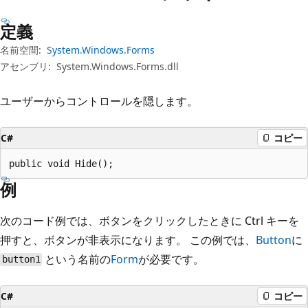
プ
定義
名前空間:
System.Windows.Forms
アセンブリ:
System.Windows.Forms.dll
ユーザーからコントロールを隠します。
C#
コピー
public void Hide();
例
次のコード例では、ボタンをクリックしたときに Ctrl キーを
押すと、ボタンが非表示になります。 この例では、
Button
に
という名前の
Form
が必要です。
button1
C#
コピー