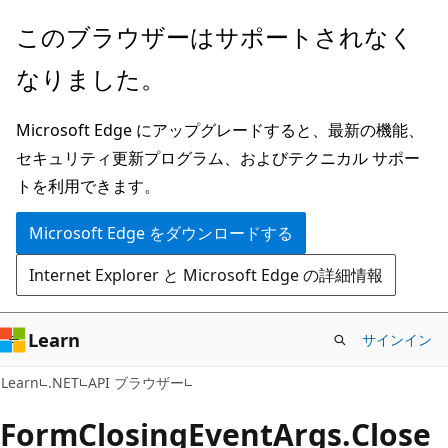
メ
ペ
このブラウザーはサポートされなく
イ
ー
なりました。
ン
ジ
コ
内
Microsoft Edge にアップグレードすると、最新の機能、
ン
ナ
セキュリティ更新プログラム、およびテクニカル サポー
テ
ビ
トを利用できます。
ン
ゲ
ツ
ー
Microsoft Edge をダウンロードする
に
シ
Internet Explorer と Microsoft Edge の詳細情報
ス
ョ
キ
ン
ッ
に
Learn
サインイン
プ
ス
C#
Learn
.NET
API ブラウザー
キ
ッ
Form
Closing
Event
Args.
Close