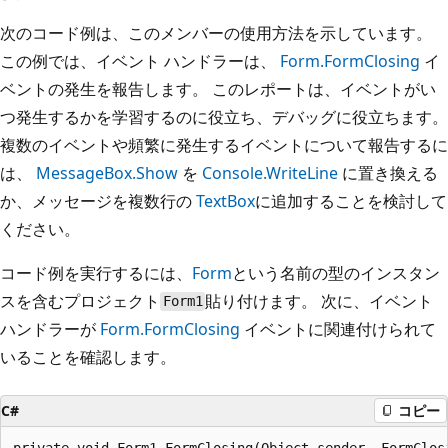
次のコード例は、このメンバーの使用方法を示しています。
この例では、イベント ハンドラーは、
Form.FormClosing
イ
ベントの発生を報告します。 このレポートは、イベントがい
つ発生するかを学習するのに役立ち、デバッグに役立ちます。
複数のイベントや頻繁に発生するイベントについて報告するに
は、
MessageBox.Show
を
Console.WriteLine
に置き換える
か、メッセージを複数行の
TextBox
に追加することを検討して
ください。
コード例を実行するには、
Form
という名前の型のインスタン
スを含むプロジェクト
貼り付けます。 次に、イベント
Form1
ハンドラーが
Form.FormClosing
イベントに関連付けられて
いることを確認します。
C#
コピー
private void Form1_FormClosing(Object sender, FormClosi