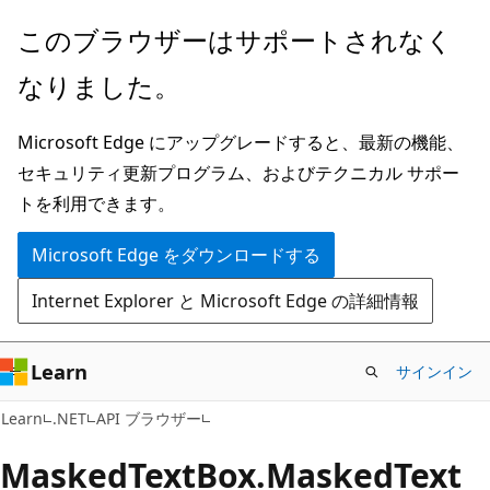
メ
ペ
このブラウザーはサポートされなく
イ
ー
なりました。
ン
ジ
コ
内
Microsoft Edge にアップグレードすると、最新の機能、
ン
ナ
セキュリティ更新プログラム、およびテクニカル サポー
テ
ビ
トを利用できます。
ン
ゲ
ツ
ー
Microsoft Edge をダウンロードする
に
シ
Internet Explorer と Microsoft Edge の詳細情報
ス
ョ
キ
ン
ッ
に
Learn
サインイン
プ
ス
C#
Learn
.NET
API ブラウザー
キ
ッ
Masked
Text
Box.
Masked
Text