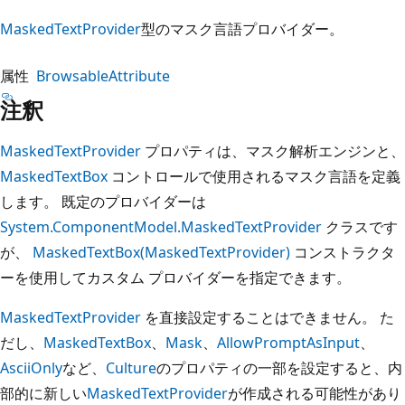
MaskedTextProvider
型のマスク言語プロバイダー。
属性
BrowsableAttribute
注釈
MaskedTextProvider
プロパティは、マスク解析エンジンと、
MaskedTextBox
コントロールで使用されるマスク言語を定義
します。 既定のプロバイダーは
System.ComponentModel.MaskedTextProvider
クラスです
が、
MaskedTextBox(MaskedTextProvider)
コンストラクタ
ーを使用してカスタム プロバイダーを指定できます。
MaskedTextProvider
を直接設定することはできません。 た
だし、
MaskedTextBox
、
Mask
、
AllowPromptAsInput
、
AsciiOnly
など、
Culture
のプロパティの一部を設定すると、内
部的に新しい
MaskedTextProvider
が作成される可能性があり