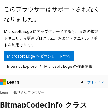
メ
ペ
このブラウザーはサポートされなく
イ
ー
なりました。
ン
ジ
コ
内
Microsoft Edge にアップグレードすると、最新の機能、
ン
ナ
セキュリティ更新プログラム、およびテクニカル サポー
テ
ビ
トを利用できます。
ン
ゲ
ツ
ー
Microsoft Edge をダウンロードする
に
シ
Internet Explorer と Microsoft Edge の詳細情報
ス
ョ
キ
ン
ッ
に
Learn
サインイン
プ
ス
C#
Learn
.NET
API ブラウザー
キ
ッ
Bitmap
Codec
Info クラス