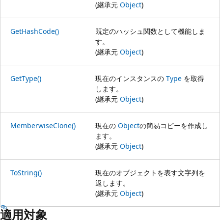
(継承元
Object
)
GetHashCode()
既定のハッシュ関数として機能しま
す。
(継承元
Object
)
GetType()
現在のインスタンスの
Type
を取得
します。
(継承元
Object
)
MemberwiseClone()
現在の
Object
の簡易コピーを作成し
ます。
(継承元
Object
)
ToString()
現在のオブジェクトを表す文字列を
返します。
(継承元
Object
)
適用対象