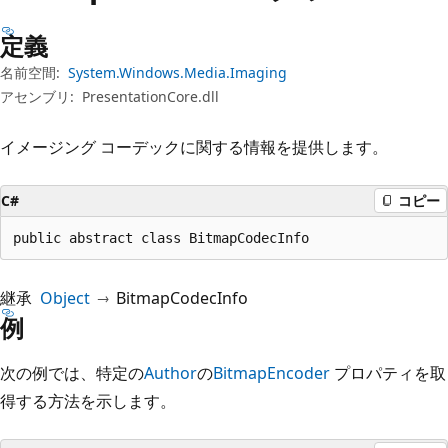
プ
定義
名前空間:
System.Windows.Media.Imaging
アセンブリ:
PresentationCore.dll
イメージング コーデックに関する情報を提供します。
C#
コピー
public abstract class BitmapCodecInfo
継承
Object
BitmapCodecInfo
例
次の例では、特定の
Author
の
BitmapEncoder
プロパティを取
得する方法を示します。