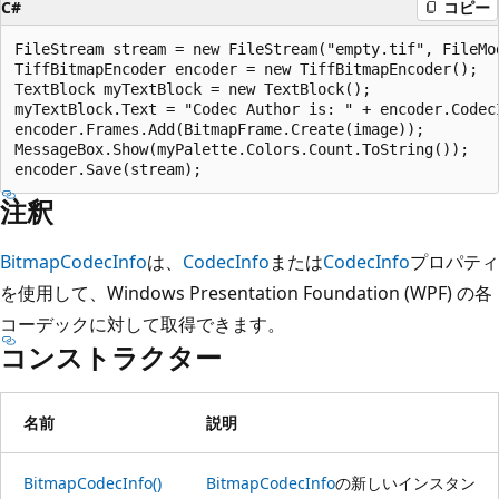
C#
コピー
FileStream stream = new FileStream("empty.tif", FileMod
TiffBitmapEncoder encoder = new TiffBitmapEncoder();

TextBlock myTextBlock = new TextBlock();

myTextBlock.Text = "Codec Author is: " + encoder.CodecI
encoder.Frames.Add(BitmapFrame.Create(image));

MessageBox.Show(myPalette.Colors.Count.ToString());

注釈
BitmapCodecInfo
は、
CodecInfo
または
CodecInfo
プロパティ
を使用して、Windows Presentation Foundation (WPF) の各
コーデックに対して取得できます。
コンストラクター
名前
説明
BitmapCodecInfo()
BitmapCodecInfo
の新しいインスタン