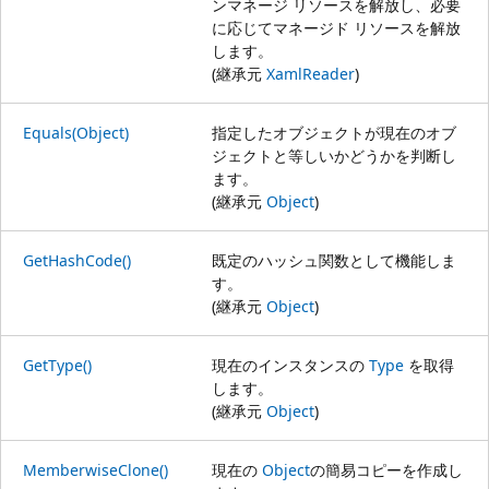
ンマネージ リソースを解放し、必要
に応じてマネージド リソースを解放
します。
(継承元
XamlReader
)
Equals(Object)
指定したオブジェクトが現在のオブ
ジェクトと等しいかどうかを判断し
ます。
(継承元
Object
)
GetHashCode()
既定のハッシュ関数として機能しま
す。
(継承元
Object
)
GetType()
現在のインスタンスの
Type
を取得
します。
(継承元
Object
)
MemberwiseClone()
現在の
Object
の簡易コピーを作成し