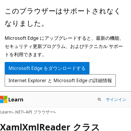
メ
ペ
このブラウザーはサポートされなく
イ
ー
なりました。
ン
ジ
コ
内
Microsoft Edge にアップグレードすると、最新の機能、
ン
ナ
セキュリティ更新プログラム、およびテクニカル サポー
テ
ビ
トを利用できます。
ン
ゲ
ツ
ー
Microsoft Edge をダウンロードする
に
シ
Internet Explorer と Microsoft Edge の詳細情報
ス
ョ
キ
ン
ッ
に
Learn
サインイン
プ
ス
C#
Learn
.NET
API ブラウザー
キ
ッ
Xaml
Xml
Reader クラス