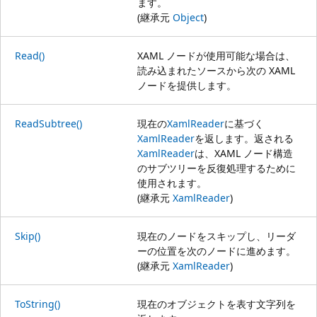
ます。
(継承元
Object
)
Read()
XAML ノードが使用可能な場合は、
読み込まれたソースから次の XAML
ノードを提供します。
ReadSubtree()
現在の
XamlReader
に基づく
XamlReader
を返します。返される
XamlReader
は、XAML ノード構造
のサブツリーを反復処理するために
使用されます。
(継承元
XamlReader
)
Skip()
現在のノードをスキップし、リーダ
ーの位置を次のノードに進めます。
(継承元
XamlReader
)
ToString()
現在のオブジェクトを表す文字列を