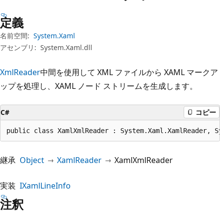
プ
定義
名前空間:
System.Xaml
アセンブリ:
System.Xaml.dll
XmlReader
中間を使用して XML ファイルから XAML マークア
ップを処理し、XAML ノード ストリームを生成します。
C#
コピー
public class XamlXmlReader : System.Xaml.XamlReader, S
継承
Object
XamlReader
XamlXmlReader
実装
IXamlLineInfo
注釈