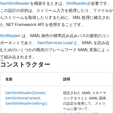
XamlXmlReader
を構築するときは、
XmlReader
が必要です。
この設計の目的は、ストリーム入力を処理したり、ファイルか
らストリームを取得したりするために、XML 処理に確立され
た .NET Framework API を使用することです。
XmlReader
は、XAML 操作の標準読み込みパスの最初のコン
ポーネントであり、
XamlServices.Load
と、XAML を読み込
むためのいくつかの既存のフレームワーク XAML 実装によっ
て組み込まれます。
コンストラクター
名前
説明
XamlXmlReader(Stream,
指定された XAML スキーマ
XamlSchemaContext,
コンテキストと XAML 固有
XamlXmlReaderSettings)
の設定を使用して、ストリ
ームに基づいて、