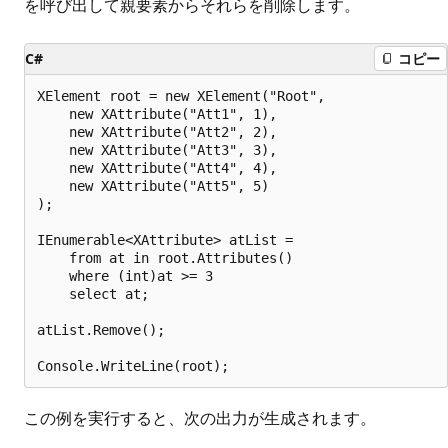
を呼び出して親要素からそれらを削除します。
C#
コピー
XElement root = new XElement("Root",

    new XAttribute("Att1", 1),

    new XAttribute("Att2", 2),

    new XAttribute("Att3", 3),

    new XAttribute("Att4", 4),

    new XAttribute("Att5", 5)

);

IEnumerable<XAttribute> atList =

    from at in root.Attributes()

    where (int)at >= 3

    select at;

atList.Remove();

この例を実行すると、次の出力が生成されます。