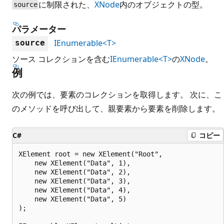
に制限された、
XNode
内のオブジェクトの型。
source
パラメーター
IEnumerable<T>
source
ソース コレクションを含む
IEnumerable<T>
の
XNode
。
例
次の例では、要素のコレクションを取得します。 次に、こ
のメソッドを呼び出して、親要素から要素を削除します。
C#
コピー
XElement root = new XElement("Root",

    new XElement("Data", 1),

    new XElement("Data", 2),

    new XElement("Data", 3),

    new XElement("Data", 4),

    new XElement("Data", 5)

);
