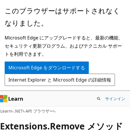
メ
ペ
このブラウザーはサポートされなく
イ
ー
なりました。
ン
ジ
コ
内
Microsoft Edge にアップグレードすると、最新の機能、
ン
ナ
セキュリティ更新プログラム、およびテクニカル サポー
テ
ビ
トを利用できます。
ン
ゲ
ツ
ー
Microsoft Edge をダウンロードする
に
シ
Internet Explorer と Microsoft Edge の詳細情報
ス
ョ
キ
ン
ッ
に
Learn
サインイン
プ
ス
C#
Learn
.NET
API ブラウザー
キ
ッ
Extensions.
Remove メソッド