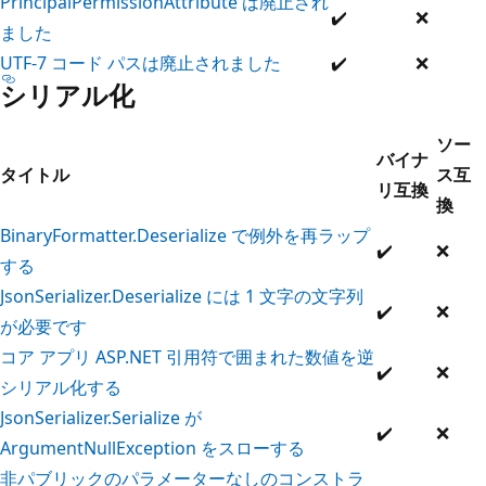
PrincipalPermissionAttribute は廃止され
✔️
❌
ました
UTF-7 コード パスは廃止されました
✔️
❌
シリアル化
ソー
バイナ
タイトル
ス互
リ互換
換
BinaryFormatter.Deserialize で例外を再ラップ
✔️
❌
する
JsonSerializer.Deserialize には 1 文字の文字列
✔️
❌
が必要です
コア アプリ ASP.NET 引用符で囲まれた数値を逆
✔️
❌
シリアル化する
JsonSerializer.Serialize が
✔️
❌
ArgumentNullException をスローする
非パブリックのパラメーターなしのコンストラ