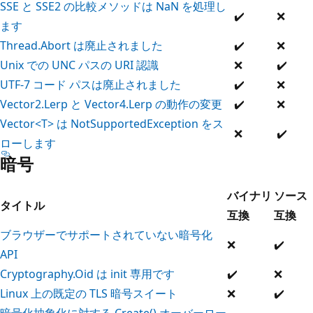
SSE と SSE2 の比較メソッドは NaN を処理し
✔️
❌
ます
Thread.Abort は廃止されました
✔️
❌
Unix での UNC パスの URI 認識
❌
✔️
UTF-7 コード パスは廃止されました
✔️
❌
Vector2.Lerp と Vector4.Lerp の動作の変更
✔️
❌
Vector<T> は NotSupportedException をス
❌
✔️
ローします
暗号
バイナリ
ソース
タイトル
互換
互換
ブラウザーでサポートされていない暗号化
❌
✔️
API
Cryptography.Oid は init 専用です
✔️
❌
Linux 上の既定の TLS 暗号スイート
❌
✔️
暗号化抽象化に対する Create() オーバーロー