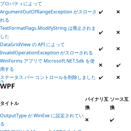
プロパティによって
ArgumentOutOfRangeException がスローさ
✔️
❌
れる
TextFormatFlags.ModifyString は廃止されま
✔️
❌
した
DataGridView の API によって
✔️
❌
InvalidOperationException がスローされる
WinForms アプリで Microsoft.NET.Sdk を使
❌
✔️
用する
ステータス バー コントロールを削除しました
✔️
❌
WPF
バイナリ互
ソース互
タイトル
換
換
OutputType が WinExe に設定されてい
❌
✔️
る