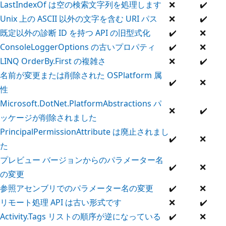
LastIndexOf は空の検索文字列を処理します
❌
✔️
Unix 上の ASCII 以外の文字を含む URI パス
❌
✔️
既定以外の診断 ID を持つ API の旧型式化
✔️
❌
ConsoleLoggerOptions の古いプロパティ
✔️
❌
LINQ OrderBy.First の複雑さ
❌
✔️
名前が変更または削除された OSPlatform 属
✔️
❌
性
Microsoft.DotNet.PlatformAbstractions パ
❌
✔️
ッケージが削除されました
PrincipalPermissionAttribute は廃止されまし
✔️
❌
た
プレビュー バージョンからのパラメーター名
✔️
❌
の変更
参照アセンブリでのパラメーター名の変更
✔️
❌
リモート処理 API は古い形式です
❌
✔️
Activity.Tags リストの順序が逆になっている
✔️
❌