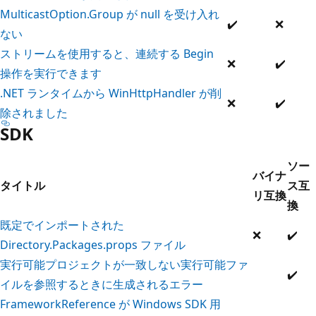
MulticastOption.Group が null を受け入れ
✔️
❌
ない
ストリームを使用すると、連続する Begin
❌
✔️
操作を実行できます
.NET ランタイムから WinHttpHandler が削
❌
✔️
除されました
SDK
ソー
バイナ
タイトル
ス互
リ互換
換
既定でインポートされた
❌
✔️
Directory.Packages.props ファイル
実行可能プロジェクトが一致しない実行可能ファ
✔️
イルを参照するときに生成されるエラー
FrameworkReference が Windows SDK 用