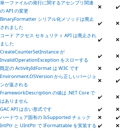
単一ファイルの発行に関するアセンブリ関連
❌
✔️
の API の変更
BinaryFormatter シリアル化メソッドは廃止
✔️
❌
されました
コード アクセス セキュリティ API は廃止され
✔️
❌
ました
CreateCounterSetInstance が
✔️
❌
InvalidOperationException をスローする
既定の ActivityIdFormat は W3C です
❌
✔️
Environment.OSVersion から正しいバージョ
❌
✔️
ンが返される
FrameworkDescription の値は .NET Core で
✔️
❌
はありません
GAC API は古い形式です
✔️
❌
ハードウェア固有の IsSupported チェック
❌
✔️
IntPtr と UIntPtr で IFormattable を実装する
✔️
❌