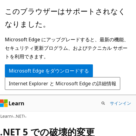
メ
このブラウザーはサポートされなく
イ
なりました。
ン
コ
Microsoft Edge にアップグレードすると、最新の機能、
ン
セキュリティ更新プログラム、およびテクニカル サポー
テ
トを利用できます。
ン
ツ
Microsoft Edge をダウンロードする
に
Internet Explorer と Microsoft Edge の詳細情報
ス
キ
ッ
Learn
サインイン
プ
Learn
.NET
.NET 5 での破壊的変更