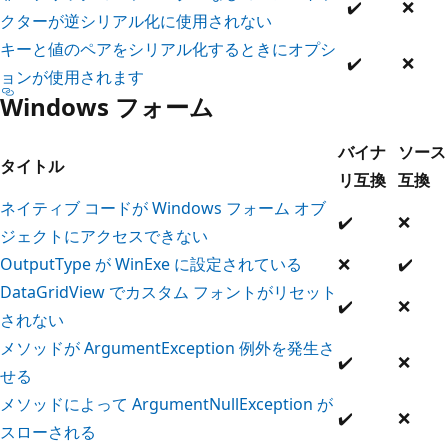
✔️
❌
クターが逆シリアル化に使用されない
キーと値のペアをシリアル化するときにオプシ
✔️
❌
ョンが使用されます
Windows フォーム
バイナ
ソース
タイトル
リ互換
互換
ネイティブ コードが Windows フォーム オブ
✔️
❌
ジェクトにアクセスできない
OutputType が WinExe に設定されている
❌
✔️
DataGridView でカスタム フォントがリセット
✔️
❌
されない
メソッドが ArgumentException 例外を発生さ
✔️
❌
せる
メソッドによって ArgumentNullException が
✔️
❌
スローされる