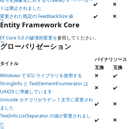
✔️
❌
ドは廃止されました
変更された既定の FeedbackSize 値
✔️
❌
Entity Framework Core
EF Core 5.0 の破壊的変更を
参照してください。
グローバリゼーション
バイナリ
ソース
タイトル
互換
互換
Windows で ICU ライブラリを使用する
❌
✔️
StringInfo と TextElementEnumerator は
❌
✔️
UAX29 に準拠しています
Unicode カテゴリがラテン 1 文字に変更され
✔️
❌
ました
TextInfo.ListSeparator の値が変更されまし
✔️
❌
た