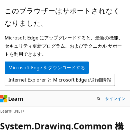
メ
このブラウザーはサポートされなく
イ
なりました。
ン
コ
Microsoft Edge にアップグレードすると、最新の機能、
ン
セキュリティ更新プログラム、およびテクニカル サポー
テ
トを利用できます。
ン
ツ
Microsoft Edge をダウンロードする
に
Internet Explorer と Microsoft Edge の詳細情報
ス
キ
ッ
Learn
サインイン
プ
Learn
.NET
System.Drawing.Common 構