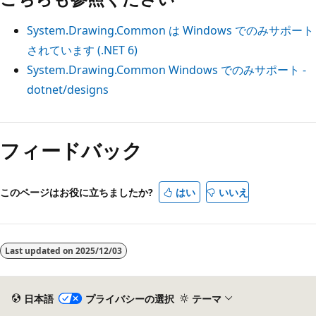
System.Drawing.Common は Windows でのみサポート
されています (.NET 6)
System.Drawing.Common
Windows でのみサポート -
dotnet/designs
読
み
フィードバック
取
り
このページはお役に立ちましたか?
はい
いいえ
モ
ー
ド
Last updated on
2025/12/03
が
無
効
日本語
プライバシーの選択
テーマ