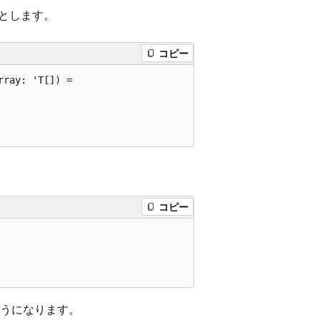
とします。
コピー
ray: 'T[]) =

コピー
うになります。