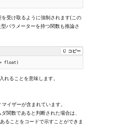
を受け取るように強制されます(この
た型パラメーターを持つ関数も推論さ
コピー
入れることを意味します。
ィマイザーが含まれています。
ムダ関数であると判断された場合は、
あることをコードで示すことができま