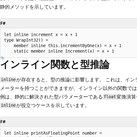
静的メソッドを示しています。
F#
let inline increment x = x + 1

type WrapInt32() =

    member inline this.incrementByOne(x) = x + 1

インライン関数と型推論
が存在すると、型の推論に影響します。 これは、イン
inline
メーターを持つことができますが、インライン以外の関数では
例は、静的に解決された型パラメーターである
変換演算
float
が役立つケースを示しています。
inline
F#
let inline printAsFloatingPoint number =
