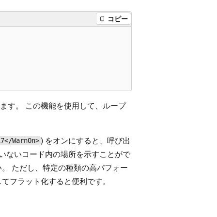
コピー
ます。 この機能を使用して、ループ
) をオンにすると、呼び出
17</WarnOn>
いないコード内の場所を示すことがで
い。 ただし、特定の種類の高パフォー
してフラット化すると便利です。