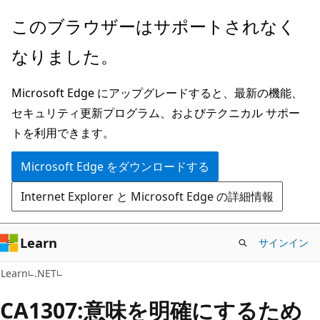
メ
このブラウザーはサポートされなく
イ
なりました。
ン
コ
Microsoft Edge にアップグレードすると、最新の機能、
ン
セキュリティ更新プログラム、およびテクニカル サポー
テ
トを利用できます。
ン
ツ
Microsoft Edge をダウンロードする
に
Internet Explorer と Microsoft Edge の詳細情報
ス
キ
ッ
Learn
サインイン
プ
Learn
.NET
CA1307:意味を明確にするため