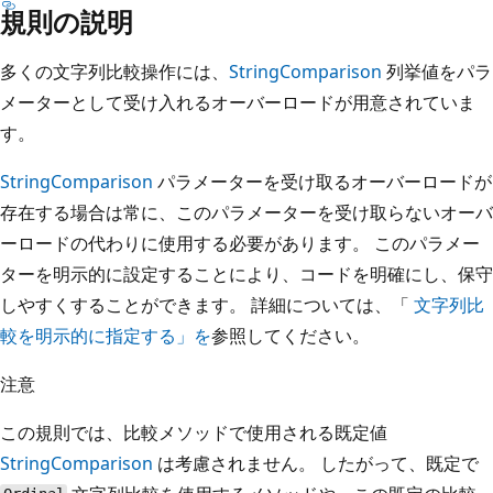
規則の説明
多くの文字列比較操作には、
StringComparison
列挙値をパラ
メーターとして受け入れるオーバーロードが用意されていま
す。
StringComparison
パラメーターを受け取るオーバーロードが
存在する場合は常に、このパラメーターを受け取らないオーバ
ーロードの代わりに使用する必要があります。 このパラメー
ターを明示的に設定することにより、コードを明確にし、保守
しやすくすることができます。 詳細については、「
文字列比
較を明示的に指定する」を
参照してください。
注意
この規則では、比較メソッドで使用される既定値
StringComparison
は考慮されません。 したがって、既定で