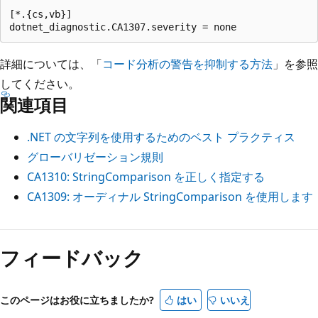
[*.{cs,vb}]

詳細については、「
コード分析の警告を抑制する方法
」を参照
してください。
関連項目
.NET の文字列を使用するためのベスト プラクティス
グローバリゼーション規則
CA1310: StringComparison を正しく指定する
CA1309: オーディナル StringComparison を使用します
読
み
フィードバック
取
り
このページはお役に立ちましたか?
はい
いいえ
モ