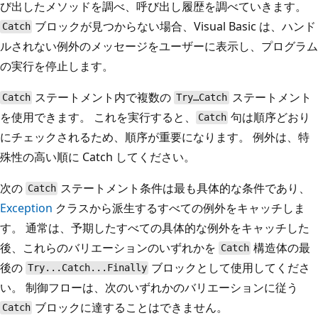
び出したメソッドを調べ、呼び出し履歴を調べていきます。
ブロックが見つからない場合、Visual Basic は、ハンド
Catch
ルされない例外のメッセージをユーザーに表示し、プログラム
の実行を停止します。
ステートメント内で複数の
ステートメント
Catch
Try…Catch
を使用できます。 これを実行すると、
句は順序どおり
Catch
にチェックされるため、順序が重要になります。 例外は、特
殊性の高い順に Catch してください。
次の
ステートメント条件は最も具体的な条件であり、
Catch
Exception
クラスから派生するすべての例外をキャッチしま
す。 通常は、予期したすべての具体的な例外をキャッチした
後、これらのバリエーションのいずれかを
構造体の最
Catch
後の
ブロックとして使用してくださ
Try...Catch...Finally
い。 制御フローは、次のいずれかのバリエーションに従う
ブロックに達することはできません。
Catch