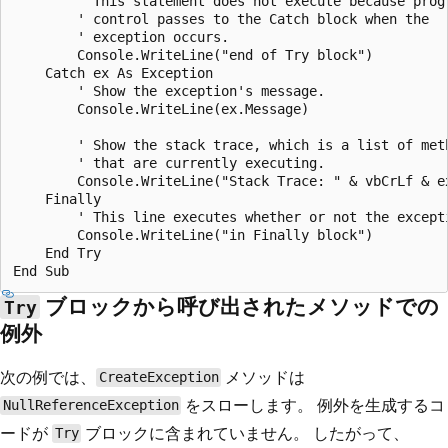
        ' This statement does not execute because progr
        ' control passes to the Catch block when the

        ' exception occurs.

        Console.WriteLine("end of Try block")

    Catch ex As Exception

        ' Show the exception's message.

        Console.WriteLine(ex.Message)

        ' Show the stack trace, which is a list of meth
        ' that are currently executing.

        Console.WriteLine("Stack Trace: " & vbCrLf & ex
    Finally

        ' This line executes whether or not the excepti
        Console.WriteLine("in Finally block")

    End Try

ブロックから呼び出されたメソッドでの
Try
例外
次の例では、
メソッドは
CreateException
をスローします。 例外を生成するコ
NullReferenceException
ードが
ブロックに含まれていません。 したがって、
Try