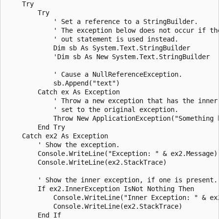
    Try

        Try

            ' Set a reference to a StringBuilder.

            ' The exception below does not occur if the
            ' out statement is used instead.

            Dim sb As System.Text.StringBuilder

            'Dim sb As New System.Text.StringBuilder

            ' Cause a NullReferenceException.

            sb.Append("text")

        Catch ex As Exception

            ' Throw a new exception that has the inner 
            ' set to the original exception.

            Throw New ApplicationException("Something h
        End Try

    Catch ex2 As Exception

        ' Show the exception.

        Console.WriteLine("Exception: " & ex2.Message)

        Console.WriteLine(ex2.StackTrace)

        ' Show the inner exception, if one is present.

        If ex2.InnerException IsNot Nothing Then

            Console.WriteLine("Inner Exception: " & ex2
            Console.WriteLine(ex2.StackTrace)

        End If
