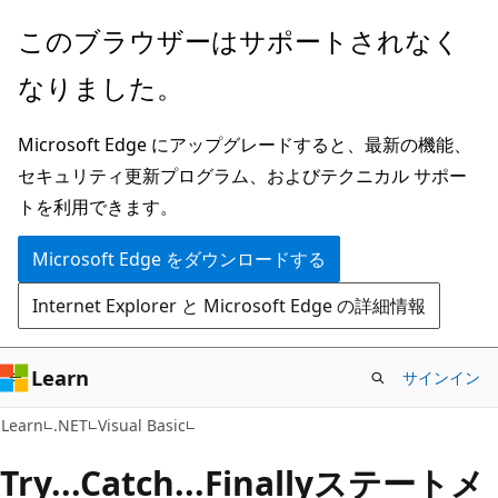
メ
このブラウザーはサポートされなく
イ
なりました。
ン
コ
Microsoft Edge にアップグレードすると、最新の機能、
ン
セキュリティ更新プログラム、およびテクニカル サポー
テ
トを利用できます。
ン
ツ
Microsoft Edge をダウンロードする
に
Internet Explorer と Microsoft Edge の詳細情報
ス
キ
ッ
Learn
サインイン
プ
Learn
.NET
Visual Basic
Try...Catch...Finallyステートメ