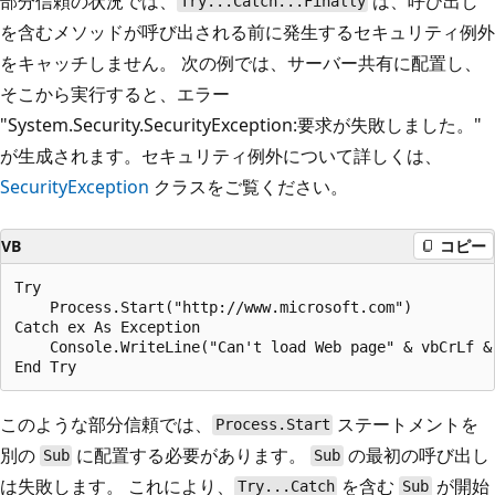
部分信頼の状況では、
は、呼び出し
Try...Catch...Finally
を含むメソッドが呼び出される前に発生するセキュリティ例外
をキャッチしません。 次の例では、サーバー共有に配置し、
そこから実行すると、エラー
"System.Security.SecurityException:要求が失敗しました。"
が生成されます。セキュリティ例外について詳しくは、
SecurityException
クラスをご覧ください。
VB
コピー
Try

    Process.Start("http://www.microsoft.com")

Catch ex As Exception

    Console.WriteLine("Can't load Web page" & vbCrLf & 
このような部分信頼では、
ステートメントを
Process.Start
別の
に配置する必要があります。
の最初の呼び出し
Sub
Sub
は失敗します。 これにより、
を含む
が開始
Try...Catch
Sub