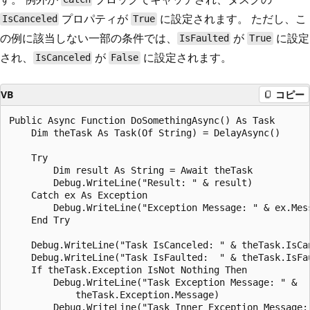
プロパティが
に設定されます。 ただし、こ
IsCanceled
True
の例に該当しない一部の条件では、
が
に設定
IsFaulted
True
され、
が
に設定されます。
IsCanceled
False
VB
コピー
Public Async Function DoSomethingAsync() As Task

    Dim theTask As Task(Of String) = DelayAsync()

    Try

        Dim result As String = Await theTask

        Debug.WriteLine("Result: " & result)

    Catch ex As Exception

        Debug.WriteLine("Exception Message: " & ex.Mess
    End Try

    Debug.WriteLine("Task IsCanceled: " & theTask.IsCan
    Debug.WriteLine("Task IsFaulted:  " & theTask.IsFau
    If theTask.Exception IsNot Nothing Then

        Debug.WriteLine("Task Exception Message: " &

            theTask.Exception.Message)

        Debug.WriteLine("Task Inner Exception Message: 