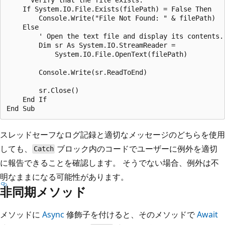
    If System.IO.File.Exists(filePath) = False Then

        Console.Write("File Not Found: " & filePath)

    Else

        ' Open the text file and display its contents.

        Dim sr As System.IO.StreamReader =

            System.IO.File.OpenText(filePath)

        Console.Write(sr.ReadToEnd)

        sr.Close()

    End If

スレッドセーフなログ記録と適切なメッセージのどちらを使用
しても、
ブロック内のコードでユーザーに例外を適切
Catch
に報告できることを確認します。 そうでない場合、例外は不
明なままになる可能性があります。
非同期メソッド
メソッドに
Async
修飾子を付けると、そのメソッドで
Await