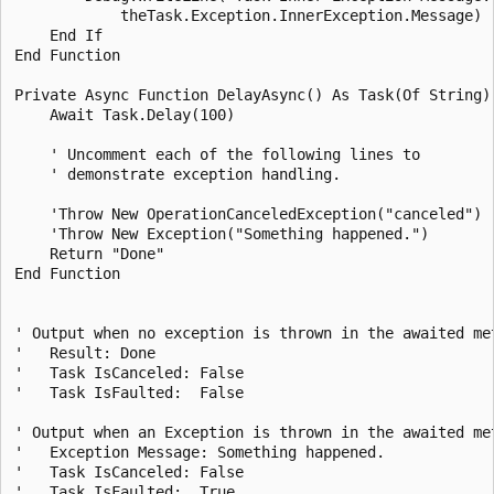
            theTask.Exception.InnerException.Message)

    End If

End Function

Private Async Function DelayAsync() As Task(Of String)

    Await Task.Delay(100)

    ' Uncomment each of the following lines to

    ' demonstrate exception handling.

    'Throw New OperationCanceledException("canceled")

    'Throw New Exception("Something happened.")

    Return "Done"

End Function

' Output when no exception is thrown in the awaited met
'   Result: Done

'   Task IsCanceled: False

'   Task IsFaulted:  False

' Output when an Exception is thrown in the awaited met
'   Exception Message: Something happened.

'   Task IsCanceled: False

'   Task IsFaulted:  True
