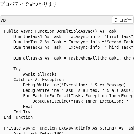
プロパティで見つかります。
VB
コピー
Public Async Function DoMultipleAsync() As Task

    Dim theTask1 As Task = ExcAsync(info:="First Task")
    Dim theTask2 As Task = ExcAsync(info:="Second Task"
    Dim theTask3 As Task = ExcAsync(info:="Third Task")
    Dim allTasks As Task = Task.WhenAll(theTask1, theTa
    Try

        Await allTasks

    Catch ex As Exception

        Debug.WriteLine("Exception: " & ex.Message)

        Debug.WriteLine("Task IsFaulted: " & allTasks.I
        For Each inEx In allTasks.Exception.InnerExcept
            Debug.WriteLine("Task Inner Exception: " + 
        Next

    End Try

End Function

Private Async Function ExcAsync(info As String) As Task
    Await Task.Delay(100)
