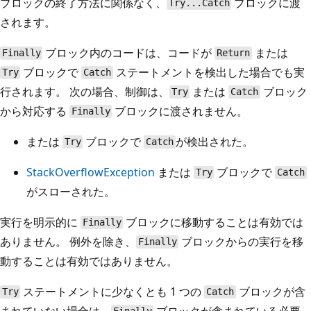
ブロックの終了方法に関係なく、
ブロックに渡
Try...Catch
されます。
ブロック内のコードは、コードが
または
Finally
Return
ブロックで
ステートメントを検出した場合でも実
Try
Catch
行されます。 次の場合、制御は、
または
ブロック
Try
Catch
から対応する
ブロックに渡されません。
Finally
または
ブロックで
が検出された。
Try
Catch
StackOverflowException
または
ブロックで
Try
Catch
がスローされた。
実行を明示的に
ブロックに移動することは有効では
Finally
ありません。 例外を除き、
ブロックからの実行を移
Finally
動することは有効ではありません。
ステートメントに少なくとも 1 つの
ブロックが含
Try
Catch
まれていない場合は、
ブロックが含まれている必要