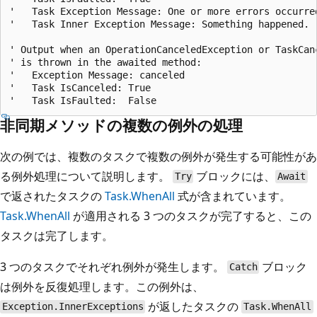
'   Task Exception Message: One or more errors occurred
'   Task Inner Exception Message: Something happened.

' Output when an OperationCanceledException or TaskCanc
' is thrown in the awaited method:

'   Exception Message: canceled

'   Task IsCanceled: True

非同期メソッドの複数の例外の処理
次の例では、複数のタスクで複数の例外が発生する可能性があ
る例外処理について説明します。
ブロックには、
Try
Await
で返されたタスクの
Task.WhenAll
式が含まれています。
Task.WhenAll
が適用される 3 つのタスクが完了すると、この
タスクは完了します。
3 つのタスクでそれぞれ例外が発生します。
ブロック
Catch
は例外を反復処理します。この例外は、
が返したタスクの
Exception.InnerExceptions
Task.WhenAll