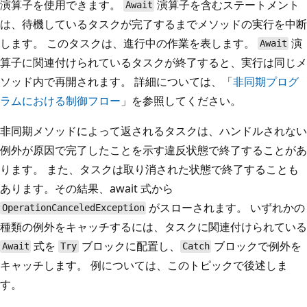
演算子を使用できます。
演算子を含むステートメント
Await
は、待機しているタスクが完了するまでメソッドの実行を中断
します。 このタスクは、進行中の作業を表します。
演
Await
算子に関連付けられているタスクが終了すると、実行は同じメ
ソッド内で再開されます。 詳細については、「
非同期プログ
ラムにおける制御フロー
」を参照してください。
非同期メソッドによって返されるタスクは、ハンドルされない
例外が原因で完了したことを示す違反状態で終了することがあ
ります。 また、タスクは取り消された状態で終了することも
あります。その結果、await 式から
がスローされます。 いずれかの
OperationCanceledException
種類の例外をキャッチするには、タスクに関連付けられている
式を
ブロックに配置し、
ブロックで例外を
Await
Try
Catch
キャッチします。 例については、このトピックで後述しま
す。