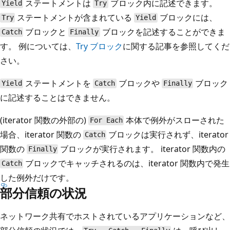
ステートメントは
ブロック内に記述できます。
Yield
Try
ステートメントが含まれている
ブロックには、
Try
Yield
ブロックと
ブロックを記述することができま
Catch
Finally
す。 例については、
Try ブロック
に関する記事を参照してくだ
さい。
ステートメントを
ブロックや
ブロック
Yield
Catch
Finally
に記述することはできません。
(iterator 関数の外部の)
本体で例外がスローされた
For Each
場合、iterator 関数の
ブロックは実行されず、iterator
Catch
関数の
ブロックが実行されます。 iterator 関数内の
Finally
ブロックでキャッチされるのは、iterator 関数内で発生
Catch
した例外だけです。
部分信頼の状況
ネットワーク共有でホストされているアプリケーションなど、