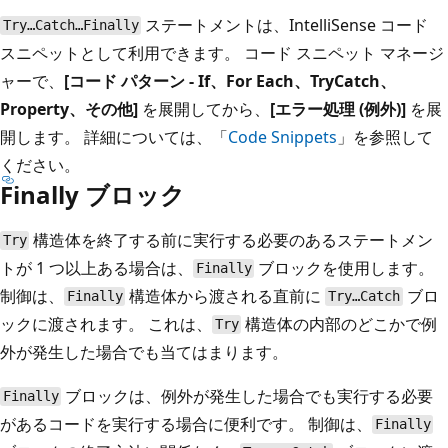
ステートメントは、IntelliSense コード
Try…Catch…Finally
スニペットとして利用できます。 コード スニペット マネージ
ャーで、
[コード パターン - If、For Each、TryCatch、
Property、その他]
を展開してから、
[エラー処理 (例外)]
を展
開します。 詳細については、「
Code Snippets
」を参照して
ください。
Finally ブロック
構造体を終了する前に実行する必要のあるステートメン
Try
トが 1 つ以上ある場合は、
ブロックを使用します。
Finally
制御は、
構造体から渡される直前に
ブロ
Finally
Try…Catch
ックに渡されます。 これは、
構造体の内部のどこかで例
Try
外が発生した場合でも当てはまります。
ブロックは、例外が発生した場合でも実行する必要
Finally
があるコードを実行する場合に便利です。 制御は、
Finally