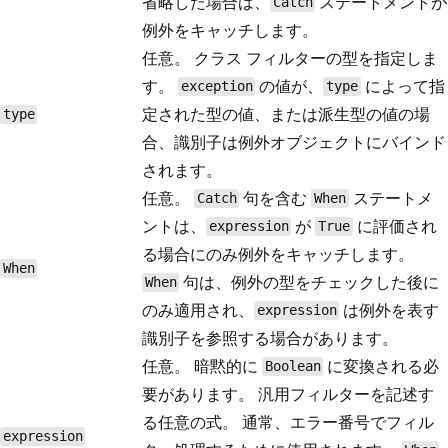
省略した場合は、
ステートメントが
Catch
例外をキャッチします。
任意。 クラス フィルターの型を指定しま
す。
の値が、
によって指
exception
type
定された型の値、または派生型の値の場
type
合、識別子は例外オブジェクトにバインド
されます。
任意。
句を含む
ステートメ
Catch
When
ントは、
が
に評価され
expression
True
る場合にのみ例外をキャッチします。
When
句は、例外の型をチェックした後に
When
のみ適用され、
は例外を表す
expression
識別子を参照する場合があります。
任意。 暗黙的に
に変換される必
Boolean
要があります。 汎用フィルターを記述す
る任意の式。 通常、エラー番号でフィル
expression