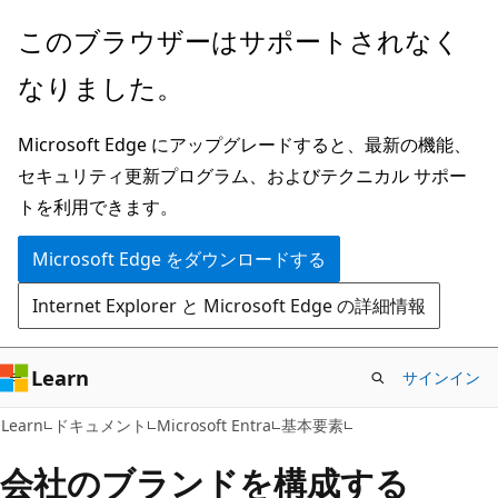
メ
このブラウザーはサポートされなく
イ
なりました。
ン
コ
Microsoft Edge にアップグレードすると、最新の機能、
ン
セキュリティ更新プログラム、およびテクニカル サポー
テ
トを利用できます。
ン
ツ
Microsoft Edge をダウンロードする
に
Internet Explorer と Microsoft Edge の詳細情報
ス
キ
ッ
Learn
サインイン
プ
Learn
ドキュメント
Microsoft Entra
基本要素
会社のブランドを構成する