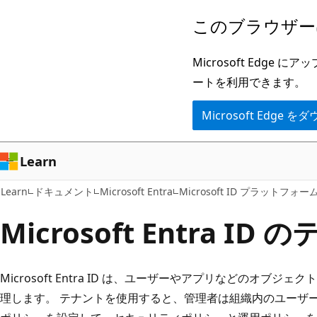
メ
このブラウザー
イ
ン
Microsoft Ed
コ
ートを利用できます。
ン
Microsoft Edge
テ
ン
ツ
Learn
に
Learn
ドキュメント
Microsoft Entra
Microsoft ID プラットフォー
ス
キ
Microsoft Entra ID
ッ
プ
Microsoft Entra ID は、ユーザーやアプリなどのオブジェク
理します。 テナントを使用すると、管理者は組織内のユーザ