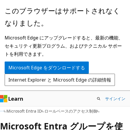
メ
このブラウザーはサポートされなく
イ
なりました。
ン
コ
Microsoft Edge にアップグレードすると、最新の機能、
ン
セキュリティ更新プログラム、およびテクニカル サポー
テ
トを利用できます。
ン
ツ
Microsoft Edge をダウンロードする
に
Internet Explorer と Microsoft Edge の詳細情報
ス
キ
ッ
Learn
サインイン
プ
Microsoft Entra ID
ロールベースのアクセス制御
Microsoft Entra グループを使