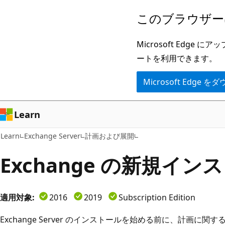
メ
このブラウザー
イ
ン
Microsoft Ed
コ
ートを利用できます。
ン
Microsoft Edge
テ
ン
ツ
Learn
に
Learn
Exchange Server
計画および展開
ス
キ
Exchange の新規イ
ッ
プ
適用対象:
2016
2019
Subscription Edition
Exchange Server のインストールを始める前に、計画