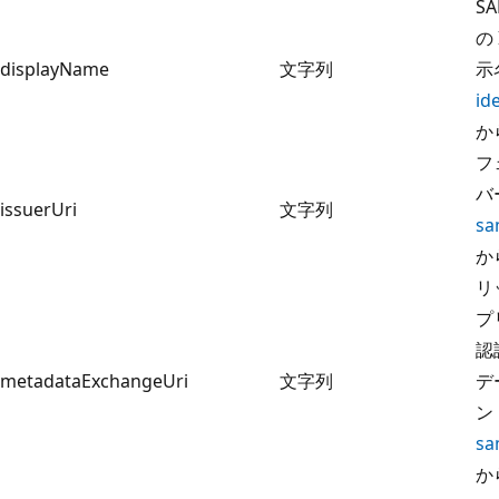
SA
の
displayName
文字列
示
id
か
フ
バ
issuerUri
文字列
sa
か
リ
プ
認
metadataExchangeUri
文字列
デ
ン
sa
か