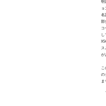
明
ョ
名
部
コ
し
X5
ス
が
こ
の
ま