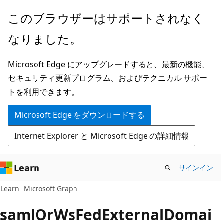
メ
このブラウザーはサポートされなく
イ
なりました。
ン
コ
Microsoft Edge にアップグレードすると、最新の機能、
ン
セキュリティ更新プログラム、およびテクニカル サポー
テ
トを利用できます。
ン
ツ
Microsoft Edge をダウンロードする
に
Internet Explorer と Microsoft Edge の詳細情報
ス
キ
ッ
Learn
サインイン
プ
Learn
Microsoft Graph
samlOrWsFedExternalDomai