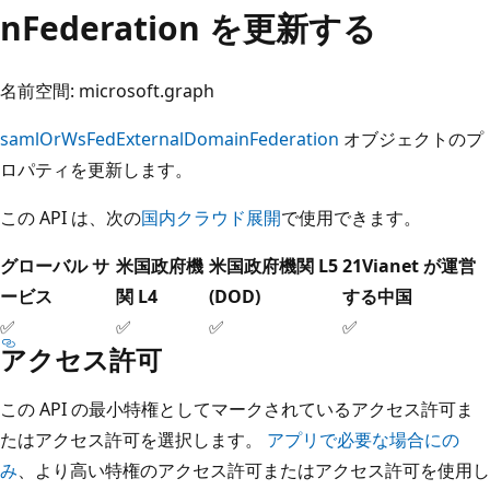
nFederation を更新する
名前空間: microsoft.graph
samlOrWsFedExternalDomainFederation
オブジェクトのプ
ロパティを更新します。
この API は、次の
国内クラウド展開
で使用できます。
グローバル サ
米国政府機
米国政府機関 L5
21Vianet が運営
ービス
関 L4
(DOD)
する中国
✅
✅
✅
✅
アクセス許可
この API の最小特権としてマークされているアクセス許可ま
たはアクセス許可を選択します。
アプリで必要な場合にの
み
、より高い特権のアクセス許可またはアクセス許可を使用し