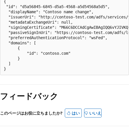
{

 "id": "d5a56845-6845-d5a5-4568-a5d54568a5d5",

  "displayName": "Contoso name change",

  "issuerUri": "http://contoso-test.com/adfs/services/t
  "metadataExchangeUri": null,

  "signingCertificate": "M66C6DCCAdCgAwIBAgIQQ6vYJIVKQ"
  "passiveSignInUri": "https://contoso-test.com/adfs/ls
  "preferredAuthenticationProtocol": "wsFed",

  "domains": [

      {

          "id": "contoso.com"

      }

  ]

フィードバック
このページはお役に立ちましたか?
はい
いいえ