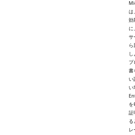
Mi
は
効
に
サ
ら
し
プ
書
い
い
E
を
証
る
レ