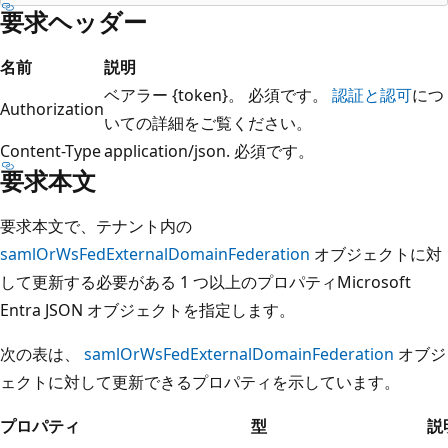
要求ヘッダー
名前
説明
ベアラー {token}。 必須です。
認証と認可
につ
Authorization
いての詳細をご覧ください。
Content-Type
application/json. 必須です。
要求本文
要求本文で、テナント内の
samlOrWsFedExternalDomainFederation
オブジェクトに対
して更新する必要がある 1 つ以上のプロパティMicrosoft
Entra JSON オブジェクトを指定します。
次の表は、
samlOrWsFedExternalDomainFederation
オブジ
ェクトに対して更新できるプロパティを示しています。
プロパティ
型
説