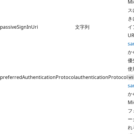
Mi
ス
き
passiveSignInUri
文字列
イ
U
sa
か
優
使
preferredAuthenticationProtocol
authenticationProtocol
ws
sa
か
Mi
フ
ー
れ