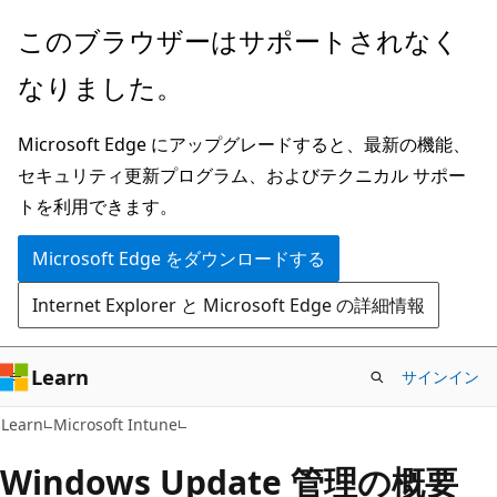
メ
このブラウザーはサポートされなく
イ
なりました。
ン
コ
Microsoft Edge にアップグレードすると、最新の機能、
ン
セキュリティ更新プログラム、およびテクニカル サポー
テ
トを利用できます。
ン
ツ
Microsoft Edge をダウンロードする
に
Internet Explorer と Microsoft Edge の詳細情報
ス
キ
ッ
Learn
サインイン
プ
Learn
Microsoft Intune
Windows Update 管理の概要