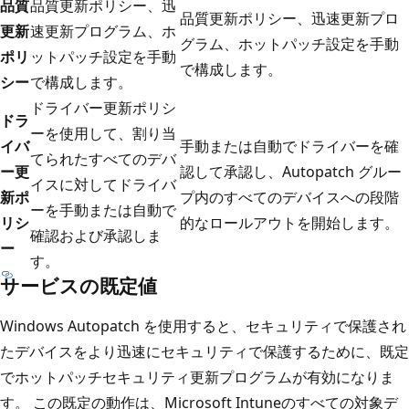
品質
品質更新ポリシー、迅
品質更新ポリシー、迅速更新プロ
更新
速更新プログラム、ホ
グラム、ホットパッチ設定を手動
ポリ
ットパッチ設定を手動
で構成します。
シー
で構成します。
ドライバー更新ポリシ
ドラ
ーを使用して、割り当
イバ
手動または自動でドライバーを確
てられたすべてのデバ
ー更
認して承認し、Autopatch グルー
イスに対してドライバ
新ポ
プ内のすべてのデバイスへの段階
ーを手動または自動で
リシ
的なロールアウトを開始します。
確認および承認しま
ー
す。
サービスの既定値
Windows Autopatch を使用すると、セキュリティで保護され
たデバイスをより迅速にセキュリティで保護するために、既定
でホットパッチセキュリティ更新プログラムが有効になりま
す。 この既定の動作は、Microsoft Intuneのすべての対象デ