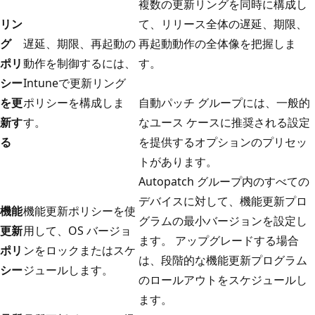
複数の更新リングを同時に構成し
リン
て、リリース全体の遅延、期限、
グ
遅延、期限、再起動の
再起動動作の全体像を把握しま
ポリ
動作を制御するには、
す。
シー
Intuneで更新リング
を更
ポリシーを構成しま
自動パッチ グループには、一般的
新す
す。
なユース ケースに推奨される設定
る
を提供するオプションのプリセッ
トがあります。
Autopatch グループ内のすべての
デバイスに対して、機能更新プロ
機能
機能更新ポリシーを使
グラムの最小バージョンを設定し
更新
用して、OS バージョ
ます。 アップグレードする場合
ポリ
ンをロックまたはスケ
は、段階的な機能更新プログラム
シー
ジュールします。
のロールアウトをスケジュールし
ます。