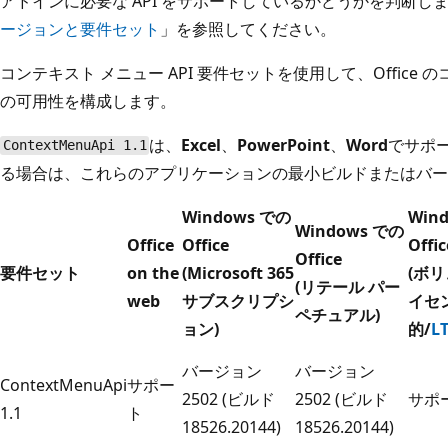
アドインに必要な API をサポートしているかどうかを判断し
ージョンと要件セット
」を参照してください。
コンテキスト メニュー API 要件セットを使用して、Office
の可用性を構成します。
は、
Excel
、
PowerPoint
、
Word
でサポ
ContextMenuApi 1.1
る場合は、これらのアプリケーションの最小ビルドまたはバー
Windows での
Win
Windows での
Office
Office
Offic
Office
要件セット
on the
(Microsoft 365
(ボリ
(リテール パー
web
サブスクリプシ
イセ
ペチュアル)
ョン)
的/
L
バージョン
バージョン
ContextMenuApi
サポー
2502 (ビルド
2502 (ビルド
サポ
1.1
ト
18526.20144)
18526.20144)