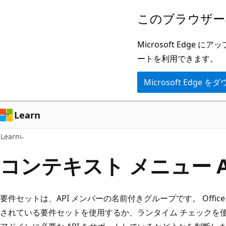
メ
このブラウザー
イ
ン
Microsoft Ed
コ
ートを利用できます。
ン
Microsoft Edge
テ
ン
ツ
Learn
に
Learn
ス
キ
コンテキスト メニュー A
ッ
プ
要件セットは、API メンバーの名前付きグループです。 Offi
されている要件セットを使用するか、ランタイム チェックを使用