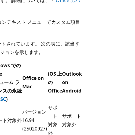
ます。 詳細については、「
Office のバ
 のコンテキスト メニューでカスタム項目
ートされています。 次の表に、該当す
ジョンを示します。
dows での
e
iOS 上
Outlook
Office on
ューム ラ
の
on
Mac
ンスの永続
Office
Android
TSC
)
サポ
バージョン
ート
サポート
ート対象外
16.94
対象
対象外
(25020927)
外